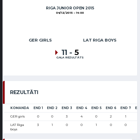
RIGA JUNIOR OPEN 2015
04/12/2015
14:00
GER GIRLS
LAT RIGA BOYS
11
-
5
GALA REZULTĀTS
REZULTĀTI
KOMANDA
END 1
END 2
END 3
END 4
END 5
END 6
END 7
EN
GER girls
0
0
3
4
0
2
1
LAT Riga
3
1
0
0
1
0
0
boys