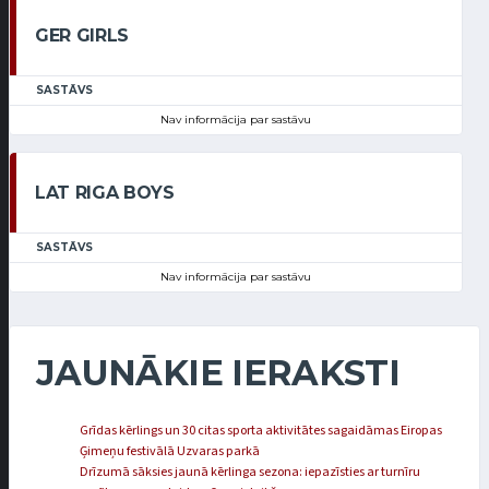
GER GIRLS
SASTĀVS
Nav informācija par sastāvu
LAT RIGA BOYS
SASTĀVS
Nav informācija par sastāvu
JAUNĀKIE IERAKSTI
Grīdas kērlings un 30 citas sporta aktivitātes sagaidāmas Eiropas
Ģimeņu festivālā Uzvaras parkā
Drīzumā sāksies jaunā kērlinga sezona: iepazīsties ar turnīru