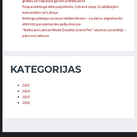
grafiku un nepalaid garām pieteikšanos
Eiropas kērlinga elite paplašinās: Ostravā starp 12 labākajām
komandām arī Latvija
Kērlinga jubilejas sezonas lielākie lēcieni – no dāmu atgriešanās
elitē līdz paraolimpisko spēļu bronzai
“Balticovo Latvian Mixed Doubles Grand Prix” sezonas uzvarētāji –
pāris no Lietuvas
KATEGORIJAS
2023
2024
2025
2026