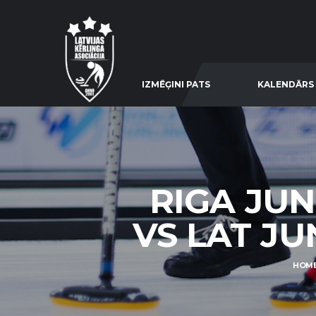
IZMĒĢINI PATS
KALENDĀRS
RIGA JUN
VS LAT JUN
HOM