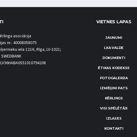
TI
VIETNES LAPAS
ērlinga asociācija
JAUNUMI
ijas nr.: 40008058075
LKA VALDE
iķernieku iela 121H, Rīga, LV-1021;
S SWEDBANK
DOKUMENTI
.: LV36HABA0551010794208
ĒTIKAS KODEKSS
FOTOGALERIJA
IZMĒĢINI PATS
KĒRLINGS
VISI SPĒLĒTĀJI
IZLASES
KONTAKTI