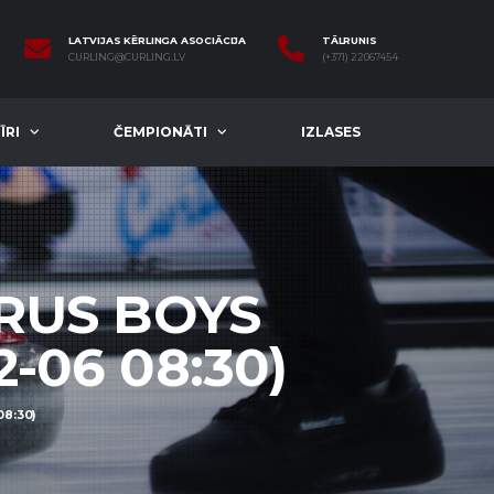
LATVIJAS KĒRLINGA ASOCIĀCIJA
TĀLRUNIS
CURLING@CURLING.LV
(+371) 22067454
ĪRI
ČEMPIONĀTI
IZLASES
 RUS BOYS
2-06 08:30)
08:30)