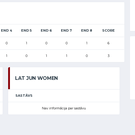
END 4
END 5
END 6
END 7
END 8
SCORE
0
1
0
0
1
6
1
0
1
1
0
3
LAT JUN WOMEN
SASTĀVS
Nav informācija par sastāvu