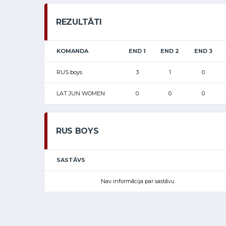
REZULTĀTI
KOMANDA
END 1
END 2
END 3
RUS boys
3
1
0
LAT JUN WOMEN
0
0
0
RUS BOYS
SASTĀVS
Nav informācija par sastāvu