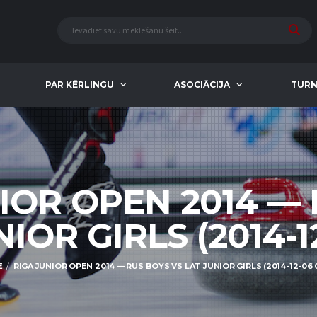
PAR KĒRLINGU
ASOCIĀCIJA
TURN
IOR OPEN 2014 —
IOR GIRLS (2014-1
E
RIGA JUNIOR OPEN 2014 — RUS BOYS VS LAT JUNIOR GIRLS (2014-12-06 