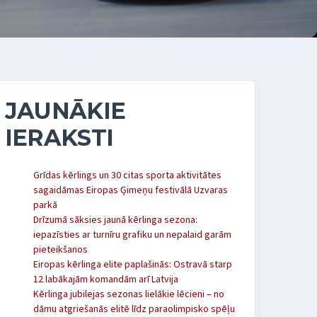
JAUNĀKIE
IERAKSTI
Grīdas kērlings un 30 citas sporta aktivitātes
sagaidāmas Eiropas Ģimeņu festivālā Uzvaras
parkā
Drīzumā sāksies jaunā kērlinga sezona:
iepazīsties ar turnīru grafiku un nepalaid garām
pieteikšanos
Eiropas kērlinga elite paplašinās: Ostravā starp
12 labākajām komandām arī Latvija
Kērlinga jubilejas sezonas lielākie lēcieni – no
dāmu atgriešanās elitē līdz paraolimpisko spēļu