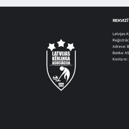
REKVIZĪ
Latvijas K
Reģistrāc
Adrese: B
Banka: A
Konta nr