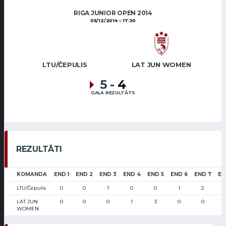
RIGA JUNIOR OPEN 2014
05/12/2014
17:30
LTU/ČEPULIS
LAT JUN WOMEN
5
-
4
GALA REZULTĀTS
REZULTĀTI
KOMANDA
END 1
END 2
END 3
END 4
END 5
END 6
END 7
EN
LTU/Čepulis
0
0
1
0
0
1
2
LAT JUN
0
0
0
1
3
0
0
WOMEN