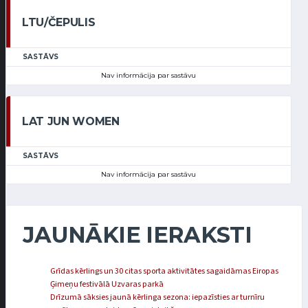
LTU/ČEPULIS
SASTĀVS
Nav informācija par sastāvu
LAT JUN WOMEN
SASTĀVS
Nav informācija par sastāvu
JAUNĀKIE IERAKSTI
Grīdas kērlings un 30 citas sporta aktivitātes sagaidāmas Eiropas
Ģimeņu festivālā Uzvaras parkā
Drīzumā sāksies jaunā kērlinga sezona: iepazīsties ar turnīru