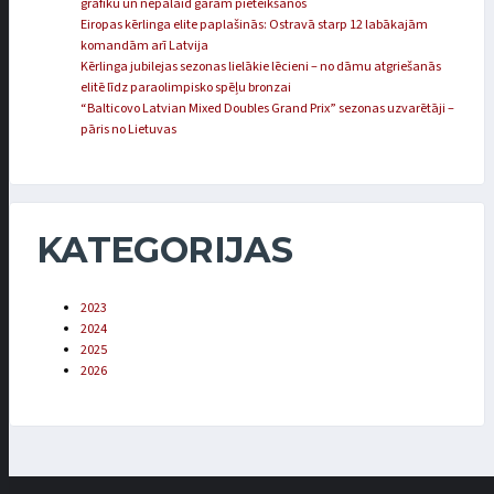
grafiku un nepalaid garām pieteikšanos
Eiropas kērlinga elite paplašinās: Ostravā starp 12 labākajām
komandām arī Latvija
Kērlinga jubilejas sezonas lielākie lēcieni – no dāmu atgriešanās
elitē līdz paraolimpisko spēļu bronzai
“Balticovo Latvian Mixed Doubles Grand Prix” sezonas uzvarētāji –
pāris no Lietuvas
KATEGORIJAS
2023
2024
2025
2026