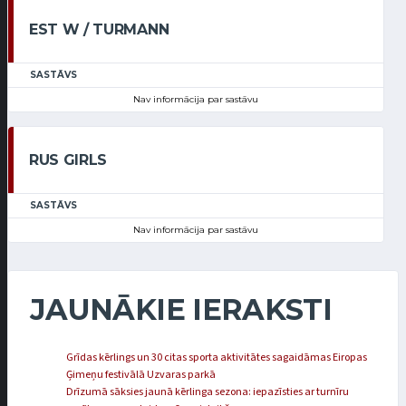
EST W / TURMANN
SASTĀVS
Nav informācija par sastāvu
RUS GIRLS
SASTĀVS
Nav informācija par sastāvu
JAUNĀKIE IERAKSTI
Grīdas kērlings un 30 citas sporta aktivitātes sagaidāmas Eiropas
Ģimeņu festivālā Uzvaras parkā
Drīzumā sāksies jaunā kērlinga sezona: iepazīsties ar turnīru