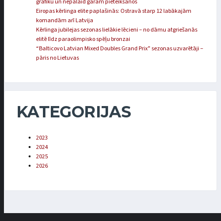
grafiku un nepalaid garām pieteikšanos
Eiropas kērlinga elite paplašinās: Ostravā starp 12 labākajām
komandām arī Latvija
Kērlinga jubilejas sezonas lielākie lēcieni – no dāmu atgriešanās
elitē līdz paraolimpisko spēļu bronzai
“Balticovo Latvian Mixed Doubles Grand Prix” sezonas uzvarētāji –
pāris no Lietuvas
KATEGORIJAS
2023
2024
2025
2026