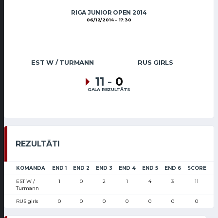
RIGA JUNIOR OPEN 2014
06/12/2014
17:30
EST W / TURMANN
RUS GIRLS
11
-
0
GALA REZULTĀTS
REZULTĀTI
KOMANDA
END 1
END 2
END 3
END 4
END 5
END 6
SCORE
EST W /
1
0
2
1
4
3
11
Turmann
RUS girls
0
0
0
0
0
0
0