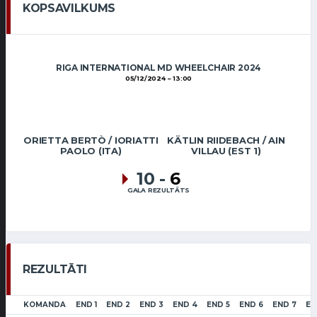
KOPSAVILKUMS
RIGA INTERNATIONAL MD WHEELCHAIR 2024
05/12/2024
13:00
ORIETTA BERTÒ / IORIATTI
KÄTLIN RIIDEBACH / AIN
PAOLO (ITA)
VILLAU (EST 1)
10
-
6
GALA REZULTĀTS
REZULTĀTI
KOMANDA
END 1
END 2
END 3
END 4
END 5
END 6
END 7
EN