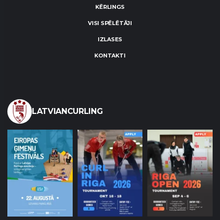
KĒRLINGS
VISI SPĒLĒTĀJI
IZLASES
KONTAKTI
LATVIANCURLING