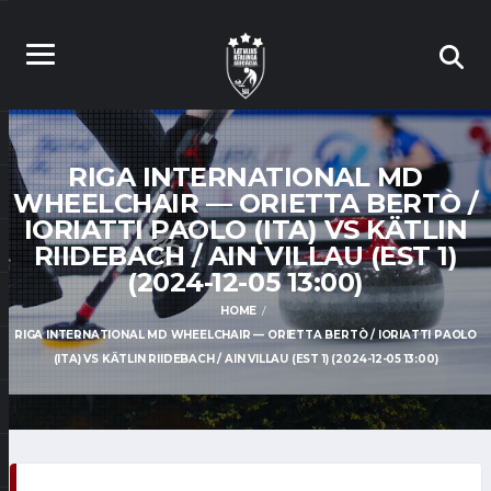
RIGA INTERNATIONAL MD
WHEELCHAIR — ORIETTA BERTÒ /
IORIATTI PAOLO (ITA) VS KÄTLIN
RIIDEBACH / AIN VILLAU (EST 1)
(2024-12-05 13:00)
HOME
RIGA INTERNATIONAL MD WHEELCHAIR — ORIETTA BERTÒ / IORIATTI PAOLO
(ITA) VS KÄTLIN RIIDEBACH / AIN VILLAU (EST 1) (2024-12-05 13:00)