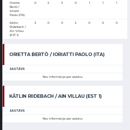
Orietta
0
2
3
0
1
1
1
Bertò /
Ioriatti
Paolo (ITA)
Kätlin
3
0
0
2
0
0
0
Riidebach /
Ain Villau
(EST 1)
ORIETTA BERTÒ / IORIATTI PAOLO (ITA)
SASTĀVS
Nav informācija par sastāvu
KÄTLIN RIIDEBACH / AIN VILLAU (EST 1)
SASTĀVS
Nav informācija par sastāvu