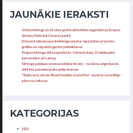
JAUNĀKIE IERAKSTI
Grīdas kērlings un 30 citas sporta aktivitātes sagaidāmas Eiropas
Ģimeņu festivālā Uzvaras parkā
Drīzumā sāksies jaunā kērlinga sezona: iepazīsties ar turnīru
grafiku un nepalaid garām pieteikšanos
Eiropas kērlinga elite paplašinās: Ostravā starp 12 labākajām
komandām arī Latvija
Kērlinga jubilejas sezonas lielākie lēcieni – no dāmu atgriešanās
elitē līdz paraolimpisko spēļu bronzai
“Balticovo Latvian Mixed Doubles Grand Prix” sezonas uzvarētāji –
pāris no Lietuvas
KATEGORIJAS
2023