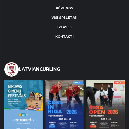
KĒRLINGS
VISI SPĒLĒTĀJI
IZLASES
KONTAKTI
LATVIANCURLING