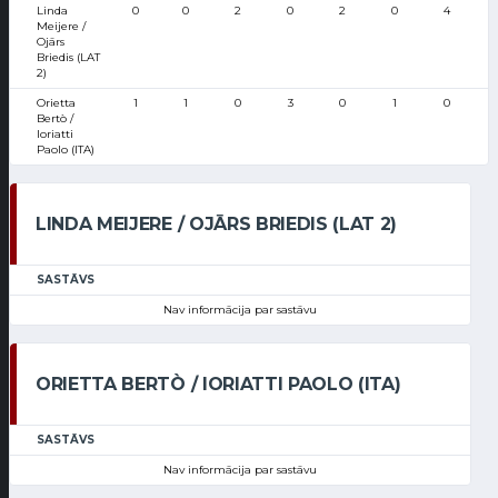
Linda
0
0
2
0
2
0
4
Meijere /
Ojārs
Briedis (LAT
2)
Orietta
1
1
0
3
0
1
0
Bertò /
Ioriatti
Paolo (ITA)
LINDA MEIJERE / OJĀRS BRIEDIS (LAT 2)
SASTĀVS
Nav informācija par sastāvu
ORIETTA BERTÒ / IORIATTI PAOLO (ITA)
SASTĀVS
Nav informācija par sastāvu