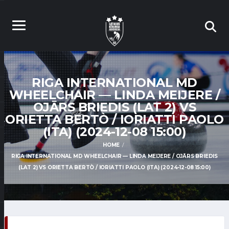
RIGA INTERNATIONAL MD
WHEELCHAIR — LINDA MEIJERE /
OJĀRS BRIEDIS (LAT 2) VS
ORIETTA BERTÒ / IORIATTI PAOLO
(ITA) (2024-12-08 15:00)
HOME
RIGA INTERNATIONAL MD WHEELCHAIR — LINDA MEIJERE / OJĀRS BRIEDIS
(LAT 2) VS ORIETTA BERTÒ / IORIATTI PAOLO (ITA) (2024-12-08 15:00)