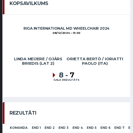
KOPSAVILKUMS
RIGA INTERNATIONAL MD WHEELCHAIR 2024
08/12/2024
15:00
LINDA MEIJERE / OJĀRS
ORIETTA BERTÒ / IORIATTI
BRIEDIS (LAT 2)
PAOLO (ITA)
8
-
7
GALA REZULTĀTS
REZULTĀTI
KOMANDA
END 1
END 2
END 3
END 4
END 5
END 6
END 7
EN