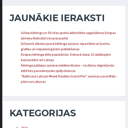
JAUNĀKIE IERAKSTI
Grīdas kērlings un 30 citas sporta aktivitātes sagaidāmas Eiropas
Ģimeņu festivālā Uzvaras parkā
Drīzumā sāksies jaunā kērlinga sezona: iepazīsties ar turnīru
grafiku un nepalaid garām pieteikšanos
Eiropas kērlinga elite paplašinās: Ostravā starp 12 labākajām
komandām arī Latvija
Kērlinga jubilejas sezonas lielākie lēcieni – no dāmu atgriešanās
elitē līdz paraolimpisko spēļu bronzai
“Balticovo Latvian Mixed Doubles Grand Prix” sezonas uzvarētāji –
pāris no Lietuvas
KATEGORIJAS