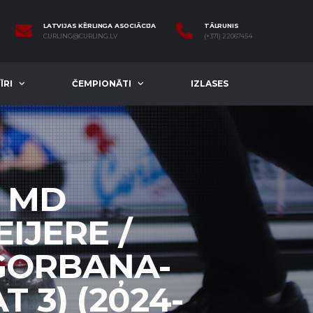
LATVIJAS KĒRLINGA ASOCIĀCIJA
TĀLRUNIS
CURLING@CURLING.LV
(+371) 22067454
ĪRI
ČEMPIONĀTI
IZLASES
L MD
IJERE /
I.GORBAŅA-
 3) (2024-