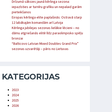
Drīzumā sāksies jaunā kērlinga sezona:
iepazīsties ar turnīru grafiku un nepalaid garām
pieteikšanos
Eiropas kērlinga elite paplašinās: Ostravā starp
12 labākajām komandām arī Latvija
Kērlinga jubilejas sezonas lielākie lēcieni – no
dāmu atgriešanās elitē līdz paraolimpisko spēļu
bronzai
“Balticovo Latvian Mixed Doubles Grand Prix”
sezonas uzvarētāji – pāris no Lietuvas
KATEGORIJAS
2023
2024
2025
2026