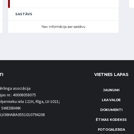
SASTĀVS
Nav informācija par sastāvu
TI
VIETNES LAPAS
ērlinga asociācija
JAUNUMI
ijas nr.: 40008058075
LKA VALDE
iķernieku iela 121H, Rīga, LV-1021;
S SWEDBANK
DOKUMENTI
.: LV36HABA0551010794208
ĒTIKAS KODEKSS
FOTOGALERIJA