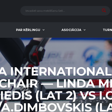
PAR KĒRLINGU
ASOCIĀCIJA
TURN
A INTERNATIONA
HAIR — LINDA ME
EDIS (LAT 2) VS 
A.DIMBOVSKIS (LAT