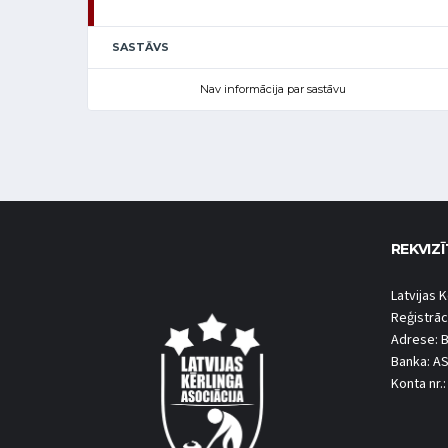
SASTĀVS
Nav informācija par sastāvu
REKVIZĪ
Latvijas K
Reģistrāc
Adrese: B
Banka: A
Konta nr