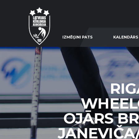
IZMĒĢINI PATS
KALENDĀRS
RIG
WHEELC
OJĀRS BRI
JANEVIČA/