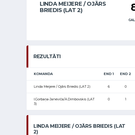
LINDA MEIJERE / OJĀRS
BRIEDIS (LAT 2)
GAL
REZULTĀTI
KOMANDA
END 1
END 2
Linda Meijere / Ojārs Briedis (LAT 2)
6
0
I.Gorbaņa-Janeviča/A.Dimbovskis (LAT
0
1
3)
LINDA MEIJERE / OJĀRS BRIEDIS (LAT
2)