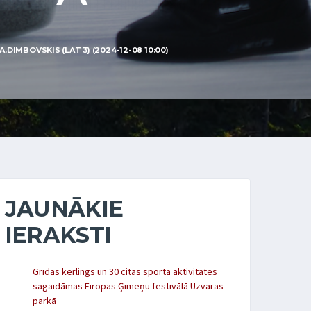
DIMBOVSKIS (LAT 3) (2024-12-08 10:00)
JAUNĀKIE
IERAKSTI
Grīdas kērlings un 30 citas sporta aktivitātes
sagaidāmas Eiropas Ģimeņu festivālā Uzvaras
parkā