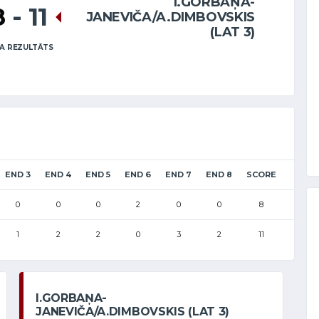
I.GORBAŅA-
8
-
11
JANEVIČA/A.DIMBOVSKIS
(LAT 3)
A REZULTĀTS
END 3
END 4
END 5
END 6
END 7
END 8
SCORE
0
0
0
2
0
0
8
1
2
2
0
3
2
11
I.GORBAŅA-
JANEVIČA/A.DIMBOVSKIS (LAT 3)