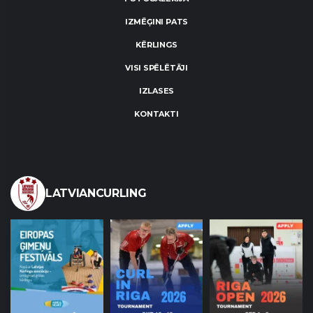
IZMĒĢINI PATS
KĒRLINGS
VISI SPĒLĒTĀJI
IZLASES
KONTAKTI
LATVIANCURLING