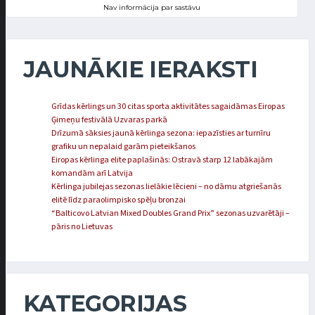
Nav informācija par sastāvu
JAUNĀKIE IERAKSTI
Grīdas kērlings un 30 citas sporta aktivitātes sagaidāmas Eiropas
Ģimeņu festivālā Uzvaras parkā
Drīzumā sāksies jaunā kērlinga sezona: iepazīsties ar turnīru
grafiku un nepalaid garām pieteikšanos
Eiropas kērlinga elite paplašinās: Ostravā starp 12 labākajām
komandām arī Latvija
Kērlinga jubilejas sezonas lielākie lēcieni – no dāmu atgriešanās
elitē līdz paraolimpisko spēļu bronzai
“Balticovo Latvian Mixed Doubles Grand Prix” sezonas uzvarētāji –
pāris no Lietuvas
KATEGORIJAS