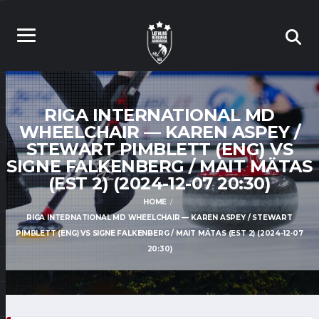
RIGA INTERNATIONAL MD
WHEELCHAIR — KAREN ASPEY /
STEWART PIMBLETT (ENG) VS
SIGNE FALKENBERG / MAIT MÄTAS
(EST 2) (2024-12-07 20:30)
HOME
RIGA INTERNATIONAL MD WHEELCHAIR — KAREN ASPEY / STEWART
PIMBLETT (ENG) VS SIGNE FALKENBERG / MAIT MÄTAS (EST 2) (2024-12-07
20:30)