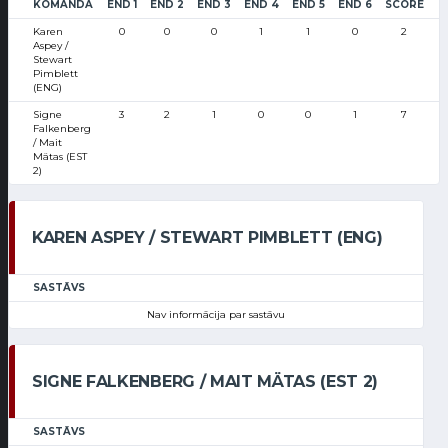
KOMANDA
END 1
END 2
END 3
END 4
END 5
END 6
SCORE
Karen
0
0
0
1
1
0
2
Aspey /
Stewart
Pimblett
(ENG)
Signe
3
2
1
0
0
1
7
Falkenberg
/ Mait
Mätas (EST
2)
KAREN ASPEY / STEWART PIMBLETT (ENG)
SASTĀVS
Nav informācija par sastāvu
SIGNE FALKENBERG / MAIT MÄTAS (EST 2)
SASTĀVS