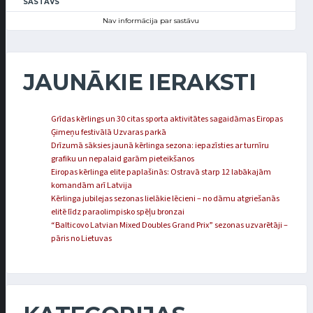
SASTĀVS
Nav informācija par sastāvu
JAUNĀKIE IERAKSTI
Grīdas kērlings un 30 citas sporta aktivitātes sagaidāmas Eiropas
Ģimeņu festivālā Uzvaras parkā
Drīzumā sāksies jaunā kērlinga sezona: iepazīsties ar turnīru
grafiku un nepalaid garām pieteikšanos
Eiropas kērlinga elite paplašinās: Ostravā starp 12 labākajām
komandām arī Latvija
Kērlinga jubilejas sezonas lielākie lēcieni – no dāmu atgriešanās
elitē līdz paraolimpisko spēļu bronzai
“Balticovo Latvian Mixed Doubles Grand Prix” sezonas uzvarētāji –
pāris no Lietuvas