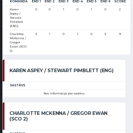
KOMANDA
END 1
END 2
END 3
END 4
END 5
END 6
SCORE
Karen
0
0
1
0
1
0
2
Aspey /
Stewart
Pimblett
(ENG)
Charlotte
4
1
0
1
0
3
9
McKenna /
Gregor
Ewan (SCO
2)
KAREN ASPEY / STEWART PIMBLETT (ENG)
SASTĀVS
Nav informācija par sastāvu
CHARLOTTE MCKENNA / GREGOR EWAN
(SCO 2)