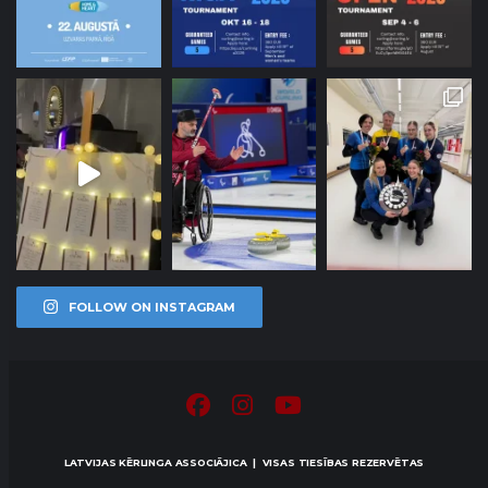
FOLLOW ON INSTAGRAM
LATVIJAS KĒRLINGA ASSOCIĀJICA | VISAS TIESĪBAS REZERVĒTAS