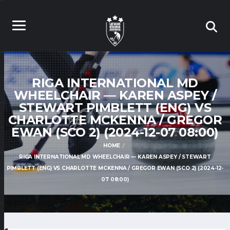
RIGA INTERNATIONAL MD
WHEELCHAIR — KAREN ASPEY /
STEWART PIMBLETT (ENG) VS
CHARLOTTE MCKENNA / GREGOR
EWAN (SCO 2) (2024-12-07 08:00)
HOME
RIGA INTERNATIONAL MD WHEELCHAIR — KAREN ASPEY / STEWART
PIMBLETT (ENG) VS CHARLOTTE MCKENNA / GREGOR EWAN (SCO 2) (2024-12-
07 08:00)