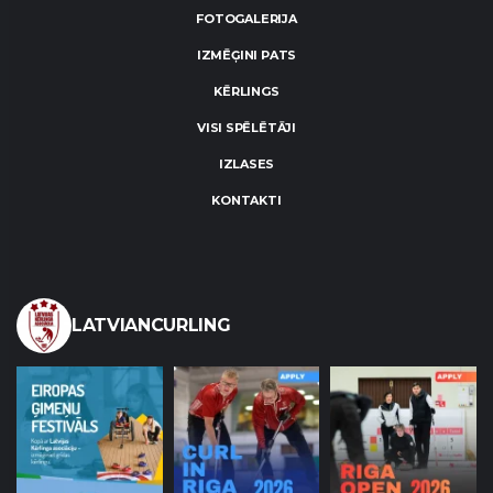
FOTOGALERIJA
IZMĒĢINI PATS
KĒRLINGS
VISI SPĒLĒTĀJI
IZLASES
KONTAKTI
LATVIANCURLING