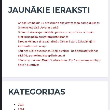
JAUNĀKIE IERAKSTI
Grīdas kērlings un 30 citas sporta aktivitātes sagaidāmas Eiropas
Ģimeņu festivālā Uzvaras parkā
Drīzumā sāksies jaunā kērlinga sezona: iepazīsties ar turnīru
grafiku un nepalaid garām pieteikšanos
Eiropas kērlinga elite paplašinās: Ostravā starp 12 labākajām
komandām arī Latvija
Kērlinga jubilejas sezonas lielākie lēcieni – no dāmu atgriešanās
elitē līdz paraolimpisko spēļu bronzai
“Balticovo Latvian Mixed Doubles Grand Prix” sezonas uzvarētāji –
pāris no Lietuvas
KATEGORIJAS
2023
2024