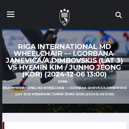
RIGA INTERNATIONAL MD
WHEELCHAIR — I.GORBAŅA-
JANEVIČA/A.DIMBOVSKIS (LAT 3)
VS HYEMIN KIM / JUNHO JEONG
(KOR) (2024-12-06 13:00)
HOME
RIGA INTERNATIONAL MD WHEELCHAIR — I.GORBAŅA-JANEVIČA/A.DIMBOVSKIS
(LAT 3) VS HYEMIN KIM / JUNHO JEONG (KOR) (2024-12-06 13:00)