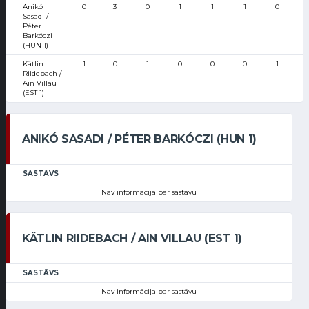
Anikó
0
3
0
1
1
1
0
Sasadi /
Péter
Barkóczi
(HUN 1)
Kätlin
1
0
1
0
0
0
1
Riidebach /
Ain Villau
(EST 1)
ANIKÓ SASADI / PÉTER BARKÓCZI (HUN 1)
SASTĀVS
Nav informācija par sastāvu
KÄTLIN RIIDEBACH / AIN VILLAU (EST 1)
SASTĀVS
Nav informācija par sastāvu