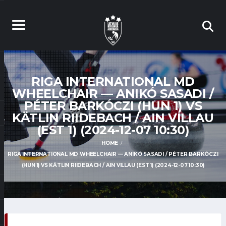
RIGA INTERNATIONAL MD
WHEELCHAIR — ANIKÓ SASADI /
PÉTER BARKÓCZI (HUN 1) VS
KÄTLIN RIIDEBACH / AIN VILLAU
(EST 1) (2024-12-07 10:30)
HOME
RIGA INTERNATIONAL MD WHEELCHAIR — ANIKÓ SASADI / PÉTER BARKÓCZI
(HUN 1) VS KÄTLIN RIIDEBACH / AIN VILLAU (EST 1) (2024-12-07 10:30)