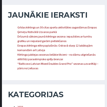
JAUNĀKIE IERAKSTI
Grīdas kērlings un 30 citas sporta aktivitātes sagaidāmas Eiropas
Ģimeņu festivālā Uzvaras parkā
Drīzumā sāksies jaunā kērlinga sezona: iepazīsties ar turnīru
grafiku un nepalaid garām pieteikšanos
Eiropas kērlinga elite paplašinās: Ostravā starp 12 labākajām
komandām arī Latvija
Kērlinga jubilejas sezonas lielākie lēcieni – no dāmu atgriešanās
elitē līdz paraolimpisko spēļu bronzai
“Balticovo Latvian Mixed Doubles Grand Prix” sezonas uzvarētāji –
pāris no Lietuvas
KATEGORIJAS