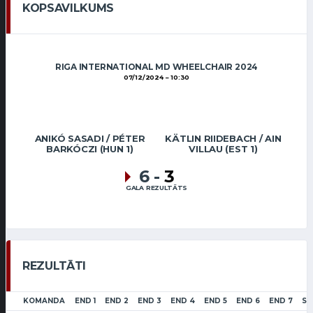
KOPSAVILKUMS
RIGA INTERNATIONAL MD WHEELCHAIR 2024
07/12/2024
10:30
ANIKÓ SASADI / PÉTER
KÄTLIN RIIDEBACH / AIN
BARKÓCZI (HUN 1)
VILLAU (EST 1)
6
-
3
GALA REZULTĀTS
REZULTĀTI
KOMANDA
END 1
END 2
END 3
END 4
END 5
END 6
END 7
SC