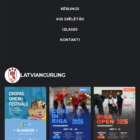
KĒRLINGS
VISI SPĒLĒTĀJI
IZLASES
KONTAKTI
LATVIANCURLING