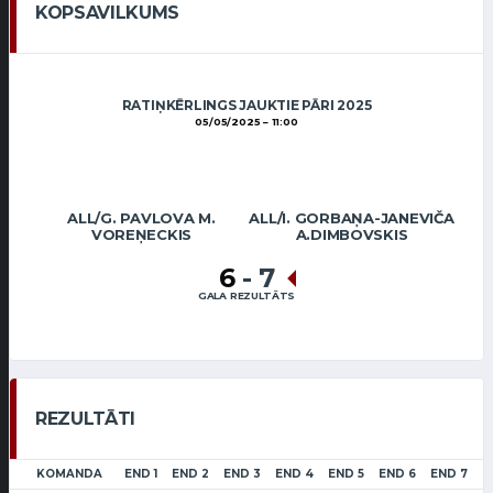
KOPSAVILKUMS
RATIŅKĒRLINGS JAUKTIE PĀRI 2025
05/05/2025
11:00
ALL/G. PAVLOVA M.
ALL/I. GORBAŅA-JANEVIČA
VOREŅECKIS
A.DIMBOVSKIS
6
-
7
GALA REZULTĀTS
REZULTĀTI
KOMANDA
END 1
END 2
END 3
END 4
END 5
END 6
END 7
E