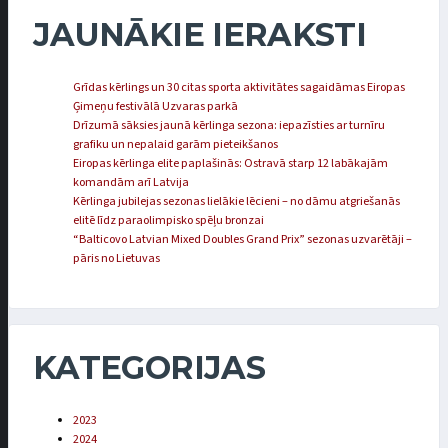
JAUNĀKIE IERAKSTI
Grīdas kērlings un 30 citas sporta aktivitātes sagaidāmas Eiropas
Ģimeņu festivālā Uzvaras parkā
Drīzumā sāksies jaunā kērlinga sezona: iepazīsties ar turnīru
grafiku un nepalaid garām pieteikšanos
Eiropas kērlinga elite paplašinās: Ostravā starp 12 labākajām
komandām arī Latvija
Kērlinga jubilejas sezonas lielākie lēcieni – no dāmu atgriešanās
elitē līdz paraolimpisko spēļu bronzai
“Balticovo Latvian Mixed Doubles Grand Prix” sezonas uzvarētāji –
pāris no Lietuvas
KATEGORIJAS
2023
2024