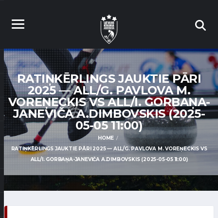
RATIŅKĒRLINGS JAUKTIE PĀRI
2025 — ALL/G. PAVLOVA M.
VOREŅECKIS VS ALL/I. GORBAŅA-
JANEVIČA A.DIMBOVSKIS (2025-
05-05 11:00)
HOME
RATIŅKĒRLINGS JAUKTIE PĀRI 2025 — ALL/G. PAVLOVA M. VOREŅECKIS VS
ALL/I. GORBAŅA-JANEVIČA A.DIMBOVSKIS (2025-05-05 11:00)