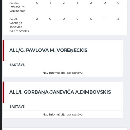
ALL/G.
0
1
2
1
2
0
0
Pavlova M.
Voreņeckis
ALL/I.
2
0
0
0
0
1
3
Gorbaņa-
Janeviča
A.Dimbovskis
ALL/G. PAVLOVA M. VOREŅECKIS
SASTĀVS
Nav informācija par sastāvu
ALL/I. GORBAŅA-JANEVIČA A.DIMBOVSKIS
SASTĀVS
Nav informācija par sastāvu