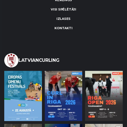
KĒRLINGS
VISI SPĒLĒTĀJI
IZLASES
KONTAKTI
LATVIANCURLING