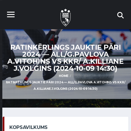
RATIŅKĒRLINGS JAUKTIE PĀRI
2024 — ALL/G.PAVLOVA
A.VITOHINS VS KKR/ A.KILLIANE
J.VOLGINS (2024-10-09 14:30)
HOME
RATIŅKĒRLINGS JAUKTIE PĀRI 2024 — ALL/G.PAVLOVA A.VITOHINS VS KKR/
A.KILLIANE J.VOLGINS (2024-10-09 14:30)
KOPSAVILKUMS