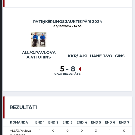
RATIŅKĒRLINGS JAUKTIE PĀRI 2024
09/10/2024
14:30
ALL/G.PAVLOVA
KKR/ A.KILLIANE J.VOLGINS
A.VITOHINS
5
-
8
GALA REZULTĀTS
REZULTĀTI
KOMANDA
END 1
END 2
END 3
END 4
END 5
END 6
END 7
ALL/G.Pavlova
1
0
0
0
3
1
0
A.Vitohins