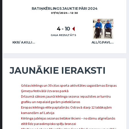
RATIŅKĒRLINGS JAUKTIE PĀRI 2024
07/10/2024
12:30
4
-
10
GALA REZULTĀTS
KKR/ A.KILLIANE J.VOLGINS
ALL/G.PAVLOVA A.VITOHINS
JAUNĀKIE IERAKSTI
Grīdas kērlings un 30 citas sporta aktivitātes sagaidāmas Eiropas
Ģimeņu festivālā Uzvaras parkā
Drīzumā sāksies jaunā kērlinga sezona: iepazīsties ar turnīru
grafiku un nepalaid garām pieteikšanos
Eiropas kērlinga elite paplašinās: Ostravā starp 12 labākajām
komandām arī Latvija
Kērlinga jubilejas sezonas lielākie lēcieni – no dāmu atgriešanās
elitē līdz paraolimpisko spēļu bronzai