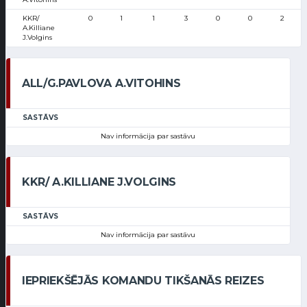
KKR/
0
1
1
3
0
0
2
A.Killiane
J.Volgins
ALL/G.PAVLOVA A.VITOHINS
SASTĀVS
Nav informācija par sastāvu
KKR/ A.KILLIANE J.VOLGINS
SASTĀVS
Nav informācija par sastāvu
IEPRIEKŠĒJĀS KOMANDU TIKŠANĀS REIZES