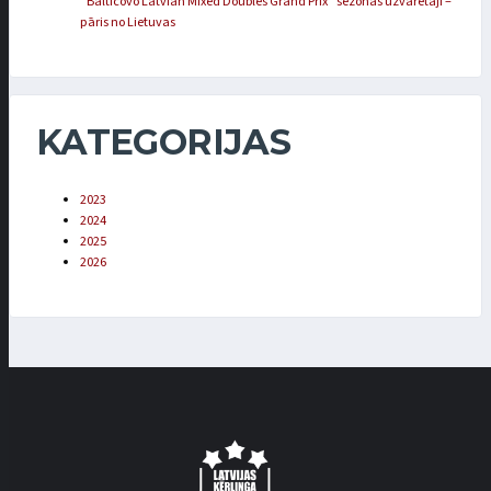
“Balticovo Latvian Mixed Doubles Grand Prix” sezonas uzvarētāji –
pāris no Lietuvas
KATEGORIJAS
2023
2024
2025
2026