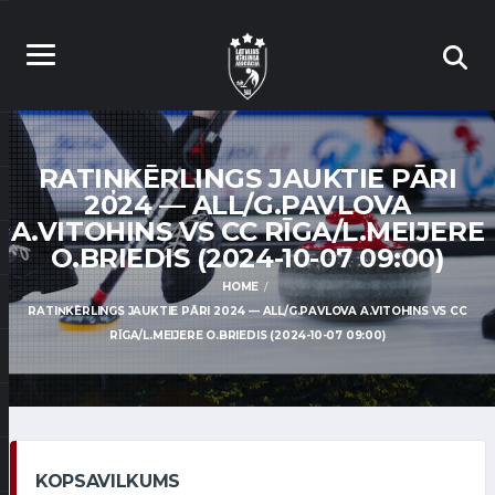
RATIŅKĒRLINGS JAUKTIE PĀRI
2024 — ALL/G.PAVLOVA
A.VITOHINS VS CC RĪGA/L.MEIJERE
O.BRIEDIS (2024-10-07 09:00)
HOME
RATIŅKĒRLINGS JAUKTIE PĀRI 2024 — ALL/G.PAVLOVA A.VITOHINS VS CC
RĪGA/L.MEIJERE O.BRIEDIS (2024-10-07 09:00)
KOPSAVILKUMS