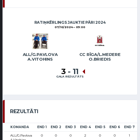
RATIŅKĒRLINGS JAUKTIE PĀRI 2024
07/10/2024
09:00
ALL/G.PAVLOVA
CC RĪGA/L.MEIJERE
A.VITOHINS
O.BRIEDIS
3
-
11
GALA REZULTĀTS
REZULTĀTI
KOMANDA
END 1
END 2
END 3
END 4
END 5
END 6
END 7
ALL/G.Pavlova
0
0
0
2
0
0
1
A.Vitohins