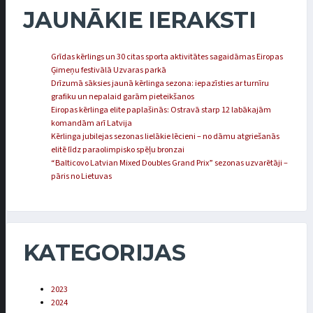
JAUNĀKIE IERAKSTI
Grīdas kērlings un 30 citas sporta aktivitātes sagaidāmas Eiropas
Ģimeņu festivālā Uzvaras parkā
Drīzumā sāksies jaunā kērlinga sezona: iepazīsties ar turnīru
grafiku un nepalaid garām pieteikšanos
Eiropas kērlinga elite paplašinās: Ostravā starp 12 labākajām
komandām arī Latvija
Kērlinga jubilejas sezonas lielākie lēcieni – no dāmu atgriešanās
elitē līdz paraolimpisko spēļu bronzai
“Balticovo Latvian Mixed Doubles Grand Prix” sezonas uzvarētāji –
pāris no Lietuvas
KATEGORIJAS
2023
2024