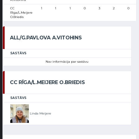
CC
1
1
1
0
3
2
0
Rīga/L.Meijere
O.Briedis
ALL/G.PAVLOVA A.VITOHINS
SASTĀVS
Nav informācija par sastāvu
CC RĪGA/L.MEIJERE O.BRIEDIS
SASTĀVS
Linda Meijere