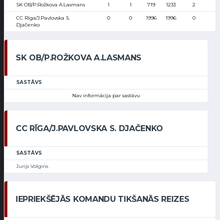
SK OB/P.Rožkova A.Lasmans
1
1
719
1233
2
CC Rīga/J.Pavlovska S.
0
0
1996
1996
0
Djačenko
SK OB/P.ROŽKOVA A.LASMANS
SASTĀVS
Nav informācija par sastāvu
CC RĪGA/J.PAVLOVSKA S. DJAČENKO
SASTĀVS
Jurijs Volgins
IEPRIEKŠĒJĀS KOMANDU TIKŠANĀS REIZES