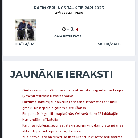
RATIŅKĒRLINGS JAUKTIE PĀRI 2023
27/11/2023
14:30
0
-
2
GALA REZULTĀTS
CC RĪGA/J.PAVLOVSKA S. DJAČENKO
SK OB/P.ROŽKOVA A.LASMANS
JAUNĀKIE IERAKSTI
Grīdas kērlings un 30 citas sporta aktivitātes sagaidāmas Eiropas
Ģimeņu festivālā Uzvaras parkā
Drīzumā sāksies jaunā kērlinga sezona: iepazīsties ar turnīru
grafiku un nepalaid garām pieteikšanos
Eiropas kērlinga elite paplašinās: Ostravā starp 12 labākajām
komandām arī Latvija
Kērlinga jubilejas sezonas lielākie lēcieni – no dāmu atgriešanās
elitē līdz paraolimpisko spēļu bronzai
“Balticovo Latvian Mixed Doubles Grand Prix” sezonas uzvarētāji –