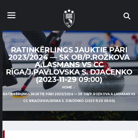
RATIŅKĒRLINGS JAUKTIE PĀRI
2023/2024 — SK OB/P.ROŽKOVA
A.LASMANS VS CC
RĪGA/J.PAVLOVSKA S. DJAČENKO
(2023-11-29 09:00)
HOME
RATIŅKĒRLINGS JAUKTIE PĀRI 2023/2024 — SK OB/P.ROŽKOVA A.LASMANS VS
CC RĪGA/J.PAVLOVSKA S. DJAČENKO (2023-11-29 09:00)