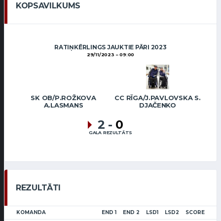
KOPSAVILKUMS
RATIŅKĒRLINGS JAUKTIE PĀRI 2023
29/11/2023
09:00
SK OB/P.ROŽKOVA
CC RĪGA/J.PAVLOVSKA S.
A.LASMANS
DJAČENKO
2
-
0
GALA REZULTĀTS
REZULTĀTI
KOMANDA
END 1
END 2
LSD1
LSD2
SCORE