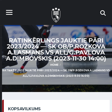
RATIŅKĒRLINGS JAUKTIE PĀRI
2023/2024 — SK OB/P.ROŽKOVA
A.LASMANS VS ALL/G.PAVLOVA
A.DIMBOVSKIS (2023-11-30 14:00)
HOME
RATIŅKĒRLINGS JAUKTIE PĀRI 2023/2024 — SK OB/P.ROŽKOVA A.LASMANS VS
ALL/G.PAVLOVA A.DIMBOVSKIS (2023-11-30 14:00)
KOPSAVILKUMS