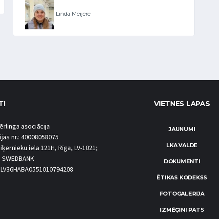
Linda Meijere
TI
VIETNES LAPAS
ērlinga asociācija
JAUNUMI
ijas nr.: 40008058075
LKA VALDE
iķernieku iela 121H, Rīga, LV-1021;
S SWEDBANK
DOKUMENTI
.: LV36HABA0551010794208
ĒTIKAS KODEKSS
FOTOGALERIJA
IZMĒĢINI PATS