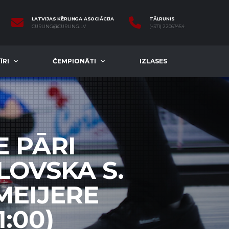
LATVIJAS KĒRLINGA ASOCIĀCIJA
TĀLRUNIS
CURLING@CURLING.LV
(+371) 22067454
ĪRI
ČEMPIONĀTI
IZLASES
E PĀRI
LOVSKA S.
MEIJERE
1:00)