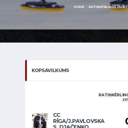
HOME
RATIŅKĒRLINGS JAUKTIE
KOPSAVILKUMS
RATIŅKĒRLING
27/
CC
RĪGA/J.PAVLOVSKA
S. DJAČENKO