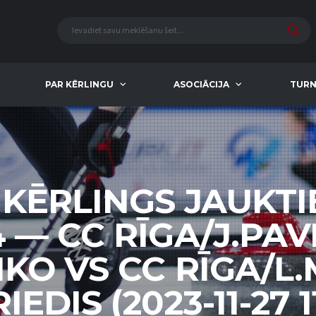
PAR KĒRLINGU
ASOCIĀCIJA
TURN
KĒRLINGS JAUKTI
4 — CC RĪGA/J.PAV
KO VS CC RĪGA/L.
IEDIS (2023-11-27 1