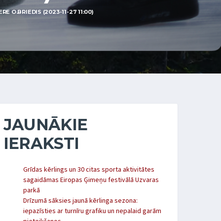
E O.BRIEDIS (2023-11-27 11:00)
JAUNĀKIE
IERAKSTI
Grīdas kērlings un 30 citas sporta aktivitātes
sagaidāmas Eiropas Ģimeņu festivālā Uzvaras
parkā
Drīzumā sāksies jaunā kērlinga sezona:
iepazīsties ar turnīru grafiku un nepalaid garām