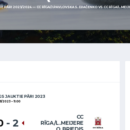
 PĀRI 2023/2024 — CC RĪGA/J.PAVLOVSKA S. DJAČENKO VS CC RĪGA/L.MEIJER
S JAUKTIE PĀRI 2023
11/2023
11:00
CC
0
-
2
RĪGA/L.MEIJERE
O.BRIEDIS