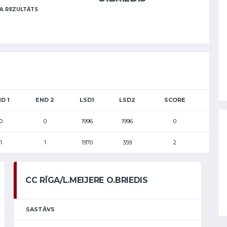
A REZULTĀTS
D 1
END 2
LSD1
LSD2
SCORE
0
0
1996
1996
0
1
1
1970
359
2
CC RĪGA/L.MEIJERE O.BRIEDIS
SASTĀVS