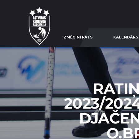
IZMĒĢINI PATS
KALENDĀRS
RATIŅ
2023/202
DJAČEN
O.BR