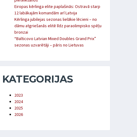
pieteikšanos
Eiropas kērlinga elite paplašinās: Ostravā starp
12 labākajām komandām arī Latvija
Kērlinga jubilejas sezonas lielākie lēcieni – no
dāmu atgriešanās elitē līdz paraolimpisko spēļu
bronzai
“Balticovo Latvian Mixed Doubles Grand Prix”
sezonas uzvarētāji – pāris no Lietuvas
KATEGORIJAS
2023
2024
2025
2026