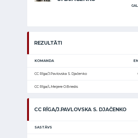
GAL
REZULTĀTI
KOMANDA
EN
CC Rīga/J.Pavlovska S. Djačenko
CC Rīga/L.Meijere O.Briedis
CC RĪGA/J.PAVLOVSKA S. DJAČENKO
SASTĀVS