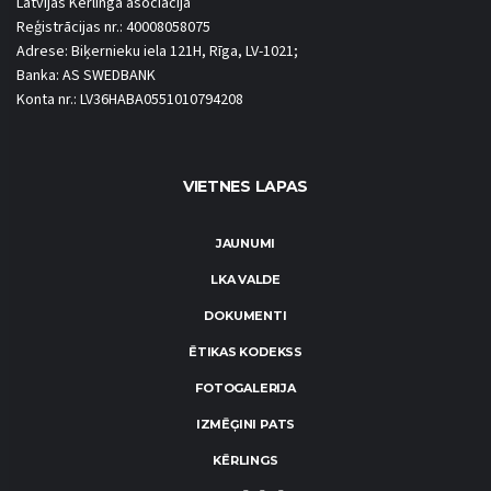
Latvijas Kērlinga asociācija
Reģistrācijas nr.: 40008058075
Adrese: Biķernieku iela 121H, Rīga, LV-1021;
Banka: AS SWEDBANK
Konta nr.: LV36HABA0551010794208
VIETNES LAPAS
JAUNUMI
LKA VALDE
DOKUMENTI
ĒTIKAS KODEKSS
FOTOGALERIJA
IZMĒĢINI PATS
KĒRLINGS