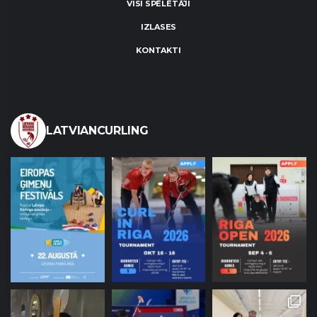
VISI SPĒLĒTĀJI
IZLASES
KONTAKTI
LATVIANCURLING