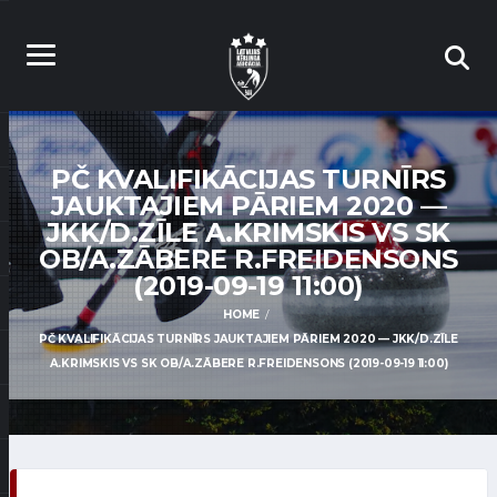
PČ KVALIFIKĀCIJAS TURNĪRS
JAUKTAJIEM PĀRIEM 2020 —
JKK/D.ZĪLE A.KRIMSKIS VS SK
OB/A.ZĀBERE R.FREIDENSONS
(2019-09-19 11:00)
HOME
PČ KVALIFIKĀCIJAS TURNĪRS JAUKTAJIEM PĀRIEM 2020 — JKK/D.ZĪLE
A.KRIMSKIS VS SK OB/A.ZĀBERE R.FREIDENSONS (2019-09-19 11:00)