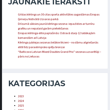
JAUNĀKIE IERAKSTI
Grīdas kērlings un 30 citas sporta aktivitātes sagaidāmas Eiropas
Ģimeņu festivālā Uzvaras parkā
Drīzumā sāksies jaunā kērlinga sezona: iepazīsties ar turnīru
grafiku un nepalaid garām pieteikšanos
Eiropas kērlinga elite paplašinās: Ostravā starp 12 labākajām
komandām arī Latvija
Kērlinga jubilejas sezonas lielākie lēcieni – no dāmu atgriešanās
elitē līdz paraolimpisko spēļu bronzai
“Balticovo Latvian Mixed Doubles Grand Prix” sezonas uzvarētāji –
pāris no Lietuvas
KATEGORIJAS
2023
2024
2025