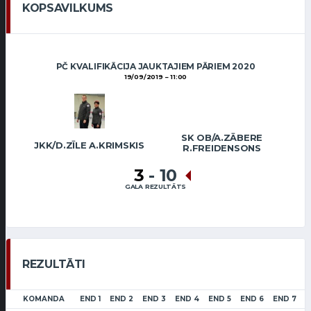
KOPSAVILKUMS
PČ KVALIFIKĀCIJA JAUKTAJIEM PĀRIEM 2020
19/09/2019
11:00
SK OB/A.ZĀBERE
JKK/D.ZĪLE A.KRIMSKIS
R.FREIDENSONS
3
-
10
GALA REZULTĀTS
REZULTĀTI
KOMANDA
END 1
END 2
END 3
END 4
END 5
END 6
END 7
L