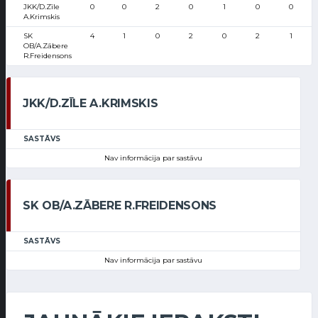
JKK/D.Zīle
0
0
2
0
1
0
0
1
A.Krimskis
SK
4
1
0
2
0
2
1
OB/A.Zābere
R.Freidensons
JKK/D.ZĪLE A.KRIMSKIS
SASTĀVS
Nav informācija par sastāvu
SK OB/A.ZĀBERE R.FREIDENSONS
SASTĀVS
Nav informācija par sastāvu