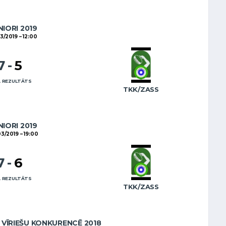
NIORI 2019
03/2019
12:00
7
-
5
 REZULTĀTS
TKK/ZASS
NIORI 2019
03/2019
19:00
7
-
6
 REZULTĀTS
TKK/ZASS
VĪRIEŠU KONKURENCĒ 2018