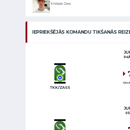
Kristaps Zass
IEPRIEKŠĒJĀS KOMANDU TIKŠANĀS REIZ
JU
04/
GALA
TKK/ZASS
JU
03