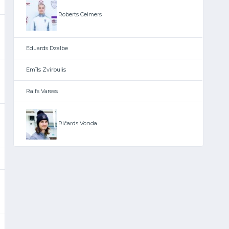
Roberts Ceimers
Eduards Dzalbe
Emīls Zvirbulis
Ralfs Varess
Ričards Vonda