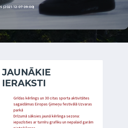
(2021-12-07 09:00)
JAUNĀKIE
IERAKSTI
Grīdas kērlings un 30 citas sporta aktivitātes
sagaidāmas Eiropas Ģimeņu festivālā Uzvaras
parkā
Drīzumā sāksies jaunā kērlinga sezona:
iepazīsties ar turnīru grafiku un nepalaid garām