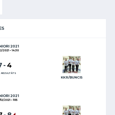
ES
NIORI 2021
12/2021
14:30
7
-
4
 REZULTĀTS
KKR/BUNCIS
NIORI 2021
/12/2021
11:15
7
-
8