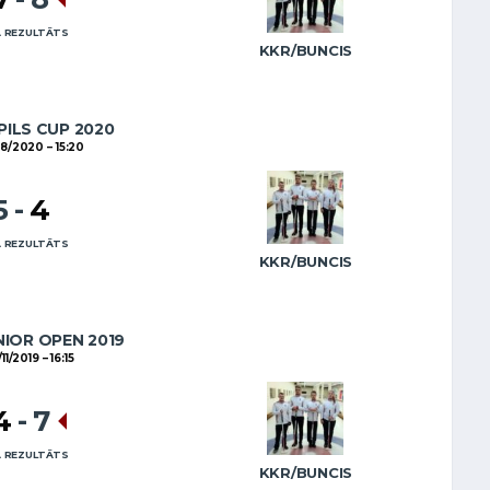
 REZULTĀTS
KKR/BUNCIS
ILS CUP 2020
08/2020
15:20
5
-
4
 REZULTĀTS
KKR/BUNCIS
NIOR OPEN 2019
11/2019
16:15
4
-
7
 REZULTĀTS
KKR/BUNCIS