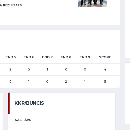
A REZULTĀTS
END 5
END 6
END 7
END 8
END 9
SCORE
2
0
1
0
0
4
0
1
0
2
1
5
KKR/BUNCIS
SASTĀVS