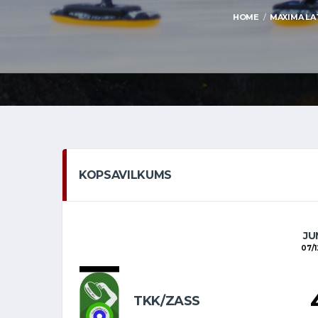
HOME
MAXIMA LAT
KOPSAVILKUMS
JU
07/1
TKK/ZASS