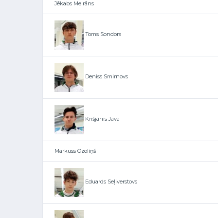
Jēkabs Meirāns
Toms Sondors
Deniss Smirnovs
Krišjānis Java
Markuss Ozoliņš
Eduards Seļiverstovs