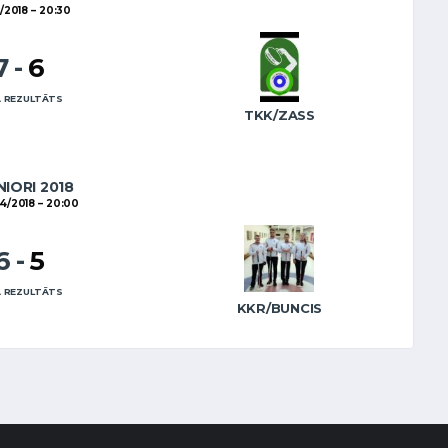
1/2018
20:30
7
-
6
 REZULTĀTS
TKK/ZASS
NIORI 2018
4/2018
20:00
6
-
5
 REZULTĀTS
KKR/BUNCIS