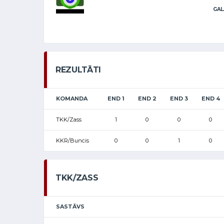
GAL
REZULTĀTI
KOMANDA
END 1
END 2
END 3
END 4
TKK/Zass
1
0
0
0
KKR/Buncis
0
0
1
0
TKK/ZASS
SASTĀVS