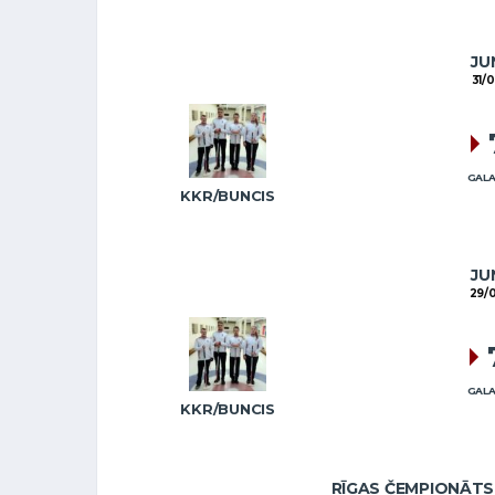
JU
31/
GALA
KKR/BUNCIS
JU
29/
GALA
KKR/BUNCIS
RĪGAS ČEMPIONĀTS 