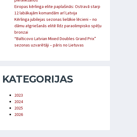
pieteikšanos
Eiropas kērlinga elite paplašinās: Ostravā starp
12 labākajām komandām arī Latvija
Kērlinga jubilejas sezonas lielākie lēcieni – no
dāmu atgriešanās elitē līdz paraolimpisko spēļu
bronzai
“Balticovo Latvian Mixed Doubles Grand Prix”
sezonas uzvarētāji – pāris no Lietuvas
KATEGORIJAS
2023
2024
2025
2026