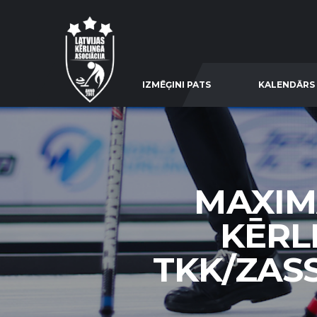
IZMĒĢINI PATS
KALENDĀRS
MAXIM
KĒRL
TKK/ZASS