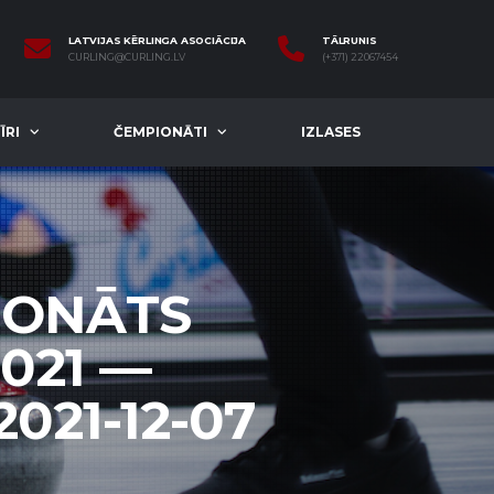
LATVIJAS KĒRLINGA ASOCIĀCIJA
TĀLRUNIS
CURLING@CURLING.LV
(+371) 22067454
ĪRI
ČEMPIONĀTI
IZLASES
IONĀTS
021 —
021-12-07