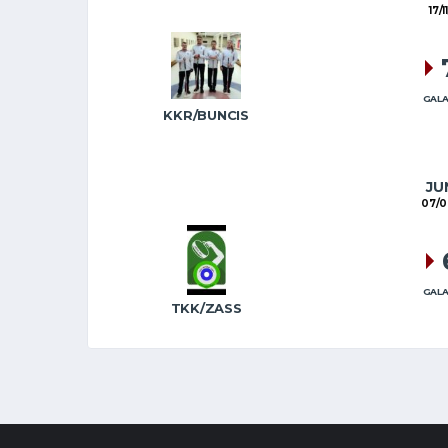
17/1
GALA
KKR/BUNCIS
JU
07/0
GALA
TKK/ZASS