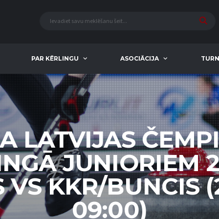
PAR KĒRLINGU
ASOCIĀCIJA
TURN
A LATVIJAS ČEMP
INGĀ JUNIORIEM 2
 VS KKR/BUNCIS (2
09:00)