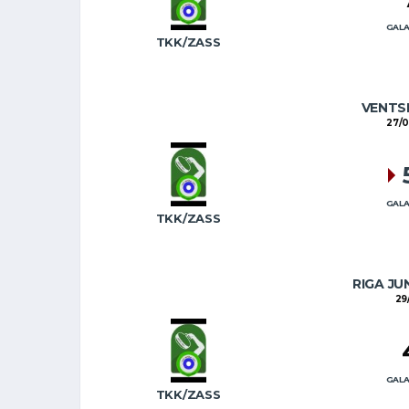
GALA
TKK/ZASS
VENTSP
27/
GALA
TKK/ZASS
RIGA JU
29/
GALA
TKK/ZASS