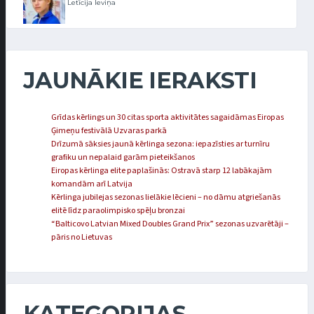
Letīcija Ieviņa
JAUNĀKIE IERAKSTI
Grīdas kērlings un 30 citas sporta aktivitātes sagaidāmas Eiropas
Ģimeņu festivālā Uzvaras parkā
Drīzumā sāksies jaunā kērlinga sezona: iepazīsties ar turnīru
grafiku un nepalaid garām pieteikšanos
Eiropas kērlinga elite paplašinās: Ostravā starp 12 labākajām
komandām arī Latvija
Kērlinga jubilejas sezonas lielākie lēcieni – no dāmu atgriešanās
elitē līdz paraolimpisko spēļu bronzai
“Balticovo Latvian Mixed Doubles Grand Prix” sezonas uzvarētāji –
pāris no Lietuvas
KATEGORIJAS