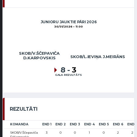
JUNIORU JAUKTIE PĀRI 2026
30/01/2026
11:00
SKOB/V.ŠČEPAVIČA
SKOB/L.IEVIŅA J.MEIRĀNS
D.KARPOVSKIS
8
-
3
GALA REZULTĀTS
REZULTĀTI
KOMANDA
END 1
END 2
END 3
END 4
END 5
END 6
END 
SKOB/V.Ščepaviča
3
0
0
1
0
2
2
D.Karpovskis