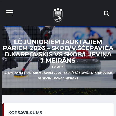
LČ JUNIORIEM JAUKTAJIEM
PĀRIEM 2026 – SKOB/V.ŠČEPAVIČA
D.KARPOVSKIS VS SKOB/L.IEVIŅA
J.MEIRĀNS
HOME
LČ JUNIORIEM JAUKTAJIEM PĀRIEM 2026 – SKOB/V.ŠČEPAVIČA D.KARPOVSKIS
VS SKOB/L.IEVIŅA J.MEIRĀNS
KOPSAVILKUMS