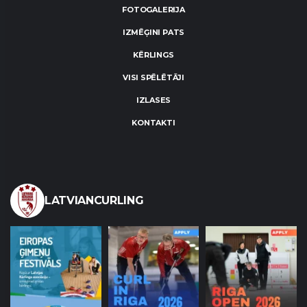
FOTOGALERIJA
IZMĒĢINI PATS
KĒRLINGS
VISI SPĒLĒTĀJI
IZLASES
KONTAKTI
LATVIANCURLING