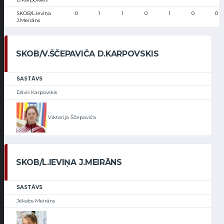
SKOB/L.Ieviņa
0
1
1
0
1
0
0
J.Meirāns
SKOB/V.ŠČEPAVIČA D.KARPOVSKIS
SASTĀVS
Dāvis Karpovskis
Viktorija Ščepaviča
SKOB/L.IEVIŅA J.MEIRĀNS
SASTĀVS
Jēkabs Meirāns