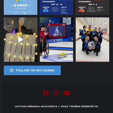
FOLLOW ON INSTAGRAM
LATVIJAS KĒRLINGA ASSOCIĀJICA | VISAS TIESĪBAS REZERVĒTAS