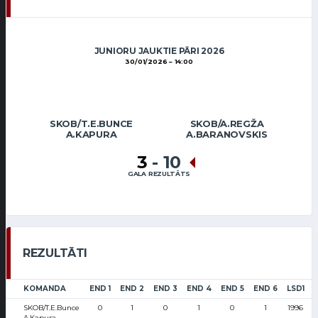
JUNIORU JAUKTIE PĀRI 2026
30/01/2026
14:00
SKOB/T.E.BUNCE
SKOB/A.REGŽA
A.KAPURA
A.BARANOVSKIS
3
-
10
GALA REZULTĀTS
REZULTĀTI
KOMANDA
END 1
END 2
END 3
END 4
END 5
END 6
LSD1
SKOB/T.E.Bunce
0
1
0
1
0
1
1996
A.Kapura