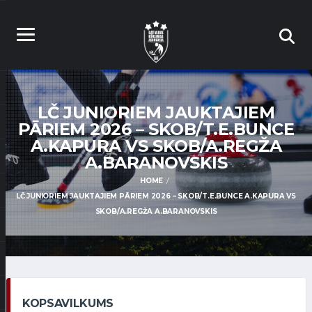
LČ JUNIORIEM JAUKTAJIEM
PĀRIEM 2026 – SKOB/T.E.BUNCE
A.KAPURA VS SKOB/A.REGŽA
A.BARANOVSKIS
HOME
LČ JUNIORIEM JAUKTAJIEM PĀRIEM 2026 – SKOB/T.E.BUNCE A.KAPURA VS
SKOB/A.REGŽA A.BARANOVSKIS
KOPSAVILKUMS