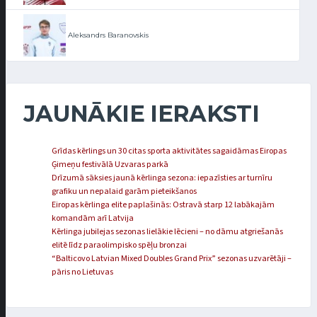
Aleksandrs Baranovskis
JAUNĀKIE IERAKSTI
Grīdas kērlings un 30 citas sporta aktivitātes sagaidāmas Eiropas
Ģimeņu festivālā Uzvaras parkā
Drīzumā sāksies jaunā kērlinga sezona: iepazīsties ar turnīru
grafiku un nepalaid garām pieteikšanos
Eiropas kērlinga elite paplašinās: Ostravā starp 12 labākajām
komandām arī Latvija
Kērlinga jubilejas sezonas lielākie lēcieni – no dāmu atgriešanās
elitē līdz paraolimpisko spēļu bronzai
“Balticovo Latvian Mixed Doubles Grand Prix” sezonas uzvarētāji –
pāris no Lietuvas