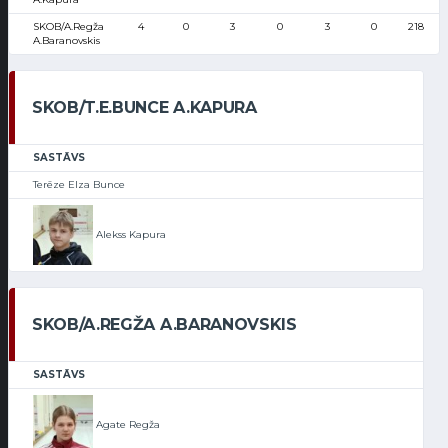
SKOB/A.Regža
4
0
3
0
3
0
218
A.Baranovskis
SKOB/T.E.BUNCE A.KAPURA
SASTĀVS
Terēze Elza Bunce
Alekss Kapura
SKOB/A.REGŽA A.BARANOVSKIS
SASTĀVS
Agate Regža