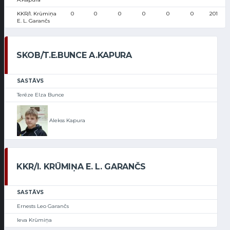
KKR/I. Krūmiņa
0
0
0
0
0
0
201
E. L. Garančs
SKOB/T.E.BUNCE A.KAPURA
SASTĀVS
Terēze Elza Bunce
Alekss Kapura
KKR/I. KRŪMIŅA E. L. GARANČS
SASTĀVS
Ernests Leo Garančs
Ieva Krūmiņa