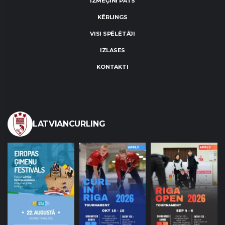
IZMĒĢINI PATS
KĒRLINGS
VISI SPĒLĒTĀJI
IZLASES
KONTAKTI
LATVIANCURLING