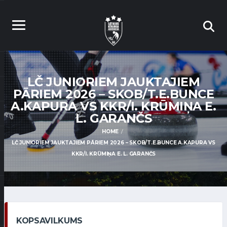
LČ JUNIORIEM JAUKTAJIEM
PĀRIEM 2026 – SKOB/T.E.BUNCE
A.KAPURA VS KKR/I. KRŪMIŅA E.
L. GARANČS
HOME
LČ JUNIORIEM JAUKTAJIEM PĀRIEM 2026 – SKOB/T.E.BUNCE A.KAPURA VS
KKR/I. KRŪMIŅA E. L. GARANČS
KOPSAVILKUMS