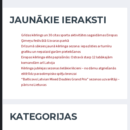
JAUNĀKIE IERAKSTI
Grīdas kērlings un 30 citas sporta aktivitātes sagaidāmas Eiropas
Ģimeņu festivālā Uzvaras parkā
Drīzumā sāksies jaunā kērlinga sezona: iepazīsties ar turnīru
grafiku un nepalaid garām pieteikšanos
Eiropas kērlinga elite paplašinās: Ostravā starp 12 labākajām
komandām arī Latvija
Kērlinga jubilejas sezonas lielākie lēcieni – no dāmu atgriešanās
elitē līdz paraolimpisko spēļu bronzai
“Balticovo Latvian Mixed Doubles Grand Prix” sezonas uzvarētāji –
pāris no Lietuvas
KATEGORIJAS