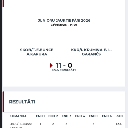
JUNIORU JAUKTIE PĀRI 2026
31/01/2026
14:00
SKOB/T.E.BUNCE
KKR/I. KRŪMIŅA E. L.
A.KAPURA
GARANČS
11
-
0
GALA REZULTĀTS
REZULTĀTI
KOMANDA
END 1
END 2
END 3
END 4
END 5
END 6
LSD1
SKOB/T.E.Bunce
1
2
3
1
3
1
1996
A.Kapura