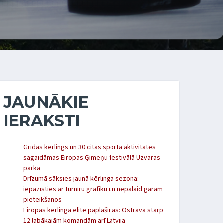
JAUNĀKIE
IERAKSTI
Grīdas kērlings un 30 citas sporta aktivitātes
sagaidāmas Eiropas Ģimeņu festivālā Uzvaras
parkā
Drīzumā sāksies jaunā kērlinga sezona:
iepazīsties ar turnīru grafiku un nepalaid garām
pieteikšanos
Eiropas kērlinga elite paplašinās: Ostravā starp
12 labākajām komandām arī Latvija