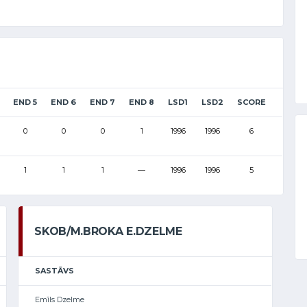
END 5
END 6
END 7
END 8
LSD1
LSD2
SCORE
0
0
0
1
1996
1996
6
1
1
1
—
1996
1996
5
SKOB/M.BROKA E.DZELME
SASTĀVS
Emīls Dzelme