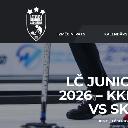
IZMĒĢINI PATS
KALENDĀRS
LČ JUNI
2026 – KK
VS S
HOME
LČ JUNIO