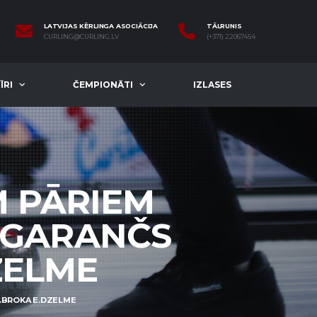
LATVIJAS KĒRLINGA ASOCIĀCIJA
TĀLRUNIS
CURLING@CURLING.LV
(+371) 22067454
ĪRI
ČEMPIONĀTI
IZLASES
M PĀRIEM
L. GARANČS
ZELME
/M.BROKA E.DZELME