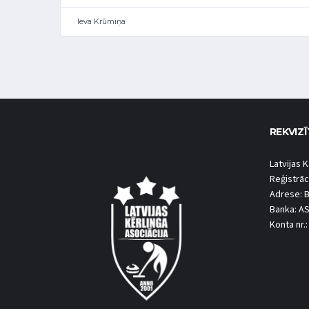
Ieva Krūmiņa
REKVIZĪ
Latvijas K
Reģistrāc
Adrese: B
Banka: A
Konta nr