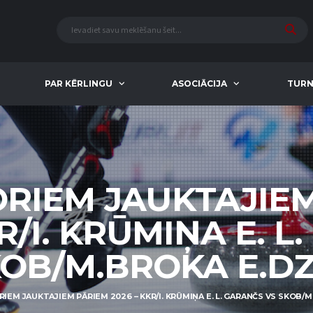
PAR KĒRLINGU
ASOCIĀCIJA
TURN
ORIEM JAUKTAJIE
R/I. KRŪMIŅA E. 
KOB/M.BROKA E.D
RIEM JAUKTAJIEM PĀRIEM 2026 – KKR/I. KRŪMIŅA E. L. GARANČS VS SKOB