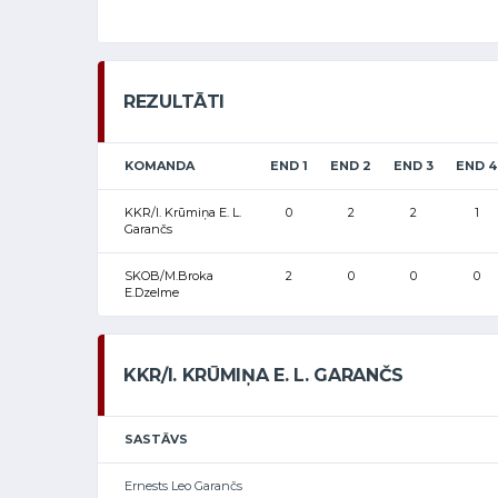
REZULTĀTI
KOMANDA
END 1
END 2
END 3
END 4
KKR/I. Krūmiņa E. L.
0
2
2
1
Garančs
SKOB/M.Broka
2
0
0
0
E.Dzelme
KKR/I. KRŪMIŅA E. L. GARANČS
SASTĀVS
Ernests Leo Garančs