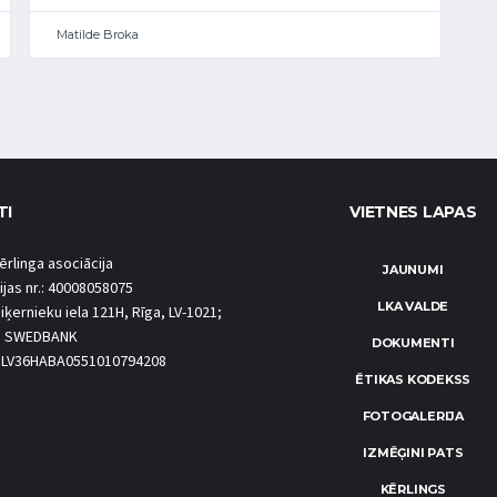
Matilde Broka
TI
VIETNES LAPAS
ērlinga asociācija
JAUNUMI
ijas nr.: 40008058075
LKA VALDE
iķernieku iela 121H, Rīga, LV-1021;
S SWEDBANK
DOKUMENTI
.: LV36HABA0551010794208
ĒTIKAS KODEKSS
FOTOGALERIJA
IZMĒĢINI PATS
KĒRLINGS