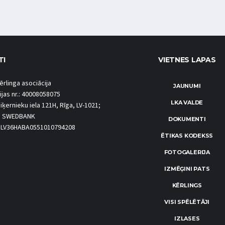
TI
VIETNES LAPAS
ērlinga asociācija
JAUNUMI
ijas nr.: 40008058075
LKA VALDE
iķernieku iela 121H, Rīga, LV-1021;
S SWEDBANK
DOKUMENTI
.: LV36HABA0551010794208
ĒTIKAS KODEKSS
FOTOGALERIJA
IZMĒĢINI PATS
KĒRLINGS
VISI SPĒLĒTĀJI
IZLASES