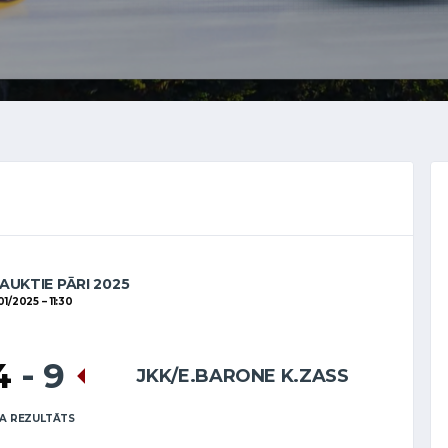
AUKTIE PĀRI 2025
01/2025
11:30
4
-
9
JKK/E.BARONE K.ZASS
A REZULTĀTS