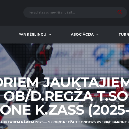
PAR KĒRLINGU
ASOCIĀCIJA
TURN
ORIEM JAUKTAJIE
K OB/D.REGŽA T.S
NE K.ZASS (2025-0
JAUKTAJIEM PĀRIEM 2025 — SK OB/D.REGŽA T.SONDORS VS JKK/E.BARONE K.Z