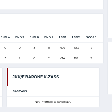
END 4
END 5
END 6
END 7
LSD1
LSD2
SCORE
0
0
3
0
679
1683
4
3
2
0
2
614
169
9
JKK/E.BARONE K.ZASS
SASTĀVS
Nav informācija par sastāvu