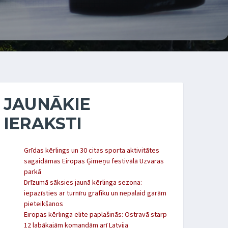
JAUNĀKIE
IERAKSTI
Grīdas kērlings un 30 citas sporta aktivitātes
sagaidāmas Eiropas Ģimeņu festivālā Uzvaras
parkā
Drīzumā sāksies jaunā kērlinga sezona:
iepazīsties ar turnīru grafiku un nepalaid garām
pieteikšanos
Eiropas kērlinga elite paplašinās: Ostravā starp
12 labākajām komandām arī Latvija