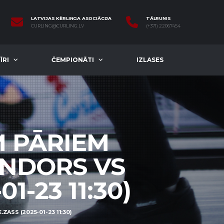
LATVIJAS KĒRLINGA ASOCIĀCIJA
TĀLRUNIS
CURLING@CURLING.LV
(+371) 22067454
ĪRI
ČEMPIONĀTI
IZLASES
M PĀRIEM
ONDORS VS
1-23 11:30)
ASS (2025-01-23 11:30)