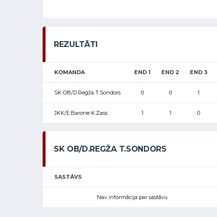
REZULTĀTI
KOMANDA
END 1
END 2
END 3
SK OB/D.Regža T.Sondors
0
0
1
JKK/E.Barone K.Zass
1
1
0
SK OB/D.REGŽA T.SONDORS
SASTĀVS
Nav informācija par sastāvu