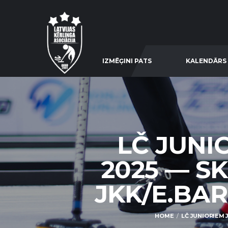
IZMĒĢINI PATS
KALENDĀRS
LČ JUNI
2025 — S
JKK/E.BARO
HOME
LČ JUNIORIEM 