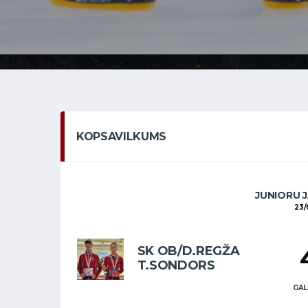
KOPSAVILKUMS
JUNIORU J
23/
SK OB/D.REGŽA
T.SONDORS
GAL