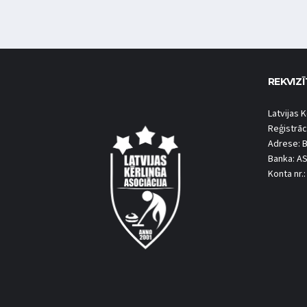
REKVIZĪ
Latvijas K
Reģistrāc
Adrese: B
Banka: A
Konta nr