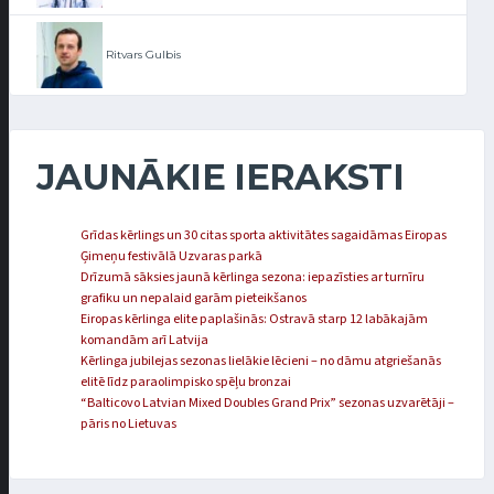
Ritvars Gulbis
JAUNĀKIE IERAKSTI
Grīdas kērlings un 30 citas sporta aktivitātes sagaidāmas Eiropas
Ģimeņu festivālā Uzvaras parkā
Drīzumā sāksies jaunā kērlinga sezona: iepazīsties ar turnīru
grafiku un nepalaid garām pieteikšanos
Eiropas kērlinga elite paplašinās: Ostravā starp 12 labākajām
komandām arī Latvija
Kērlinga jubilejas sezonas lielākie lēcieni – no dāmu atgriešanās
elitē līdz paraolimpisko spēļu bronzai
“Balticovo Latvian Mixed Doubles Grand Prix” sezonas uzvarētāji –
pāris no Lietuvas