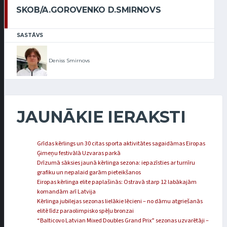
SKOB/A.GOROVENKO D.SMIRNOVS
SASTĀVS
Deniss Smirnovs
JAUNĀKIE IERAKSTI
Grīdas kērlings un 30 citas sporta aktivitātes sagaidāmas Eiropas
Ģimeņu festivālā Uzvaras parkā
Drīzumā sāksies jaunā kērlinga sezona: iepazīsties ar turnīru
grafiku un nepalaid garām pieteikšanos
Eiropas kērlinga elite paplašinās: Ostravā starp 12 labākajām
komandām arī Latvija
Kērlinga jubilejas sezonas lielākie lēcieni – no dāmu atgriešanās
elitē līdz paraolimpisko spēļu bronzai
“Balticovo Latvian Mixed Doubles Grand Prix” sezonas uzvarētāji –