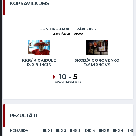
KOPSAVILKUMS
JUNIORU JAUKTIE PĀRI 2025
23/01/2025
09:00
KKR/ K.GAIDULE
SKOB/A.GOROVENKO
R.R.BUNCIS
D.SMIRNOVS
10
-
5
GALA REZULTĀTS
REZULTĀTI
KOMANDA
END 1
END 2
END 3
END 4
END 5
END 6
END 