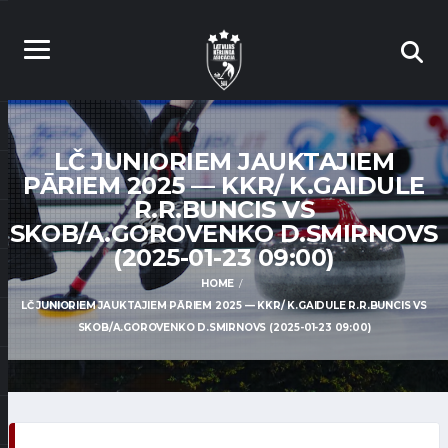
LČ JUNIORIEM JAUKTAJIEM
PĀRIEM 2025 — KKR/ K.GAIDULE
R.R.BUNCIS VS
SKOB/A.GOROVENKO D.SMIRNOVS
(2025-01-23 09:00)
HOME
LČ JUNIORIEM JAUKTAJIEM PĀRIEM 2025 — KKR/ K.GAIDULE R.R.BUNCIS VS
SKOB/A.GOROVENKO D.SMIRNOVS (2025-01-23 09:00)