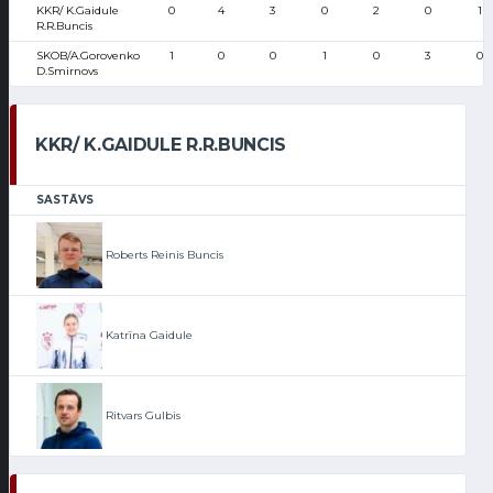
KKR/ K.Gaidule
0
4
3
0
2
0
1
R.R.Buncis
SKOB/A.Gorovenko
1
0
0
1
0
3
0
D.Smirnovs
KKR/ K.GAIDULE R.R.BUNCIS
SASTĀVS
Roberts Reinis Buncis
Katrīna Gaidule
Ritvars Gulbis