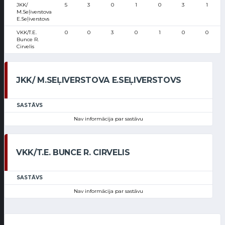
JKK/
5
3
0
1
0
3
1
M.Seļiverstova
E.Seļiverstovs
VKK/T.E.
0
0
3
0
1
0
0
Bunce R.
Cirvelis
JKK/ M.SEĻIVERSTOVA E.SEĻIVERSTOVS
SASTĀVS
Nav informācija par sastāvu
VKK/T.E. BUNCE R. CIRVELIS
SASTĀVS
Nav informācija par sastāvu