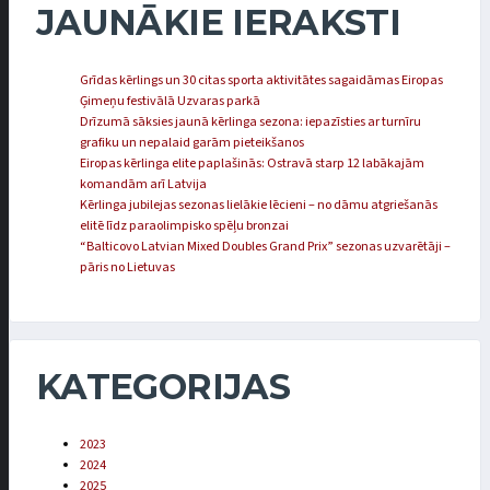
JAUNĀKIE IERAKSTI
Grīdas kērlings un 30 citas sporta aktivitātes sagaidāmas Eiropas
Ģimeņu festivālā Uzvaras parkā
Drīzumā sāksies jaunā kērlinga sezona: iepazīsties ar turnīru
grafiku un nepalaid garām pieteikšanos
Eiropas kērlinga elite paplašinās: Ostravā starp 12 labākajām
komandām arī Latvija
Kērlinga jubilejas sezonas lielākie lēcieni – no dāmu atgriešanās
elitē līdz paraolimpisko spēļu bronzai
“Balticovo Latvian Mixed Doubles Grand Prix” sezonas uzvarētāji –
pāris no Lietuvas
KATEGORIJAS
2023
2024
2025