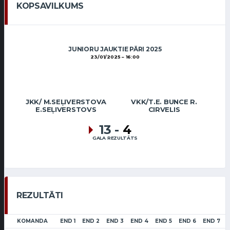
KOPSAVILKUMS
JUNIORU JAUKTIE PĀRI 2025
23/01/2025
16:00
JKK/ M.SEĻIVERSTOVA
VKK/T.E. BUNCE R.
E.SEĻIVERSTOVS
CIRVELIS
13
-
4
GALA REZULTĀTS
REZULTĀTI
KOMANDA
END 1
END 2
END 3
END 4
END 5
END 6
END 7
L