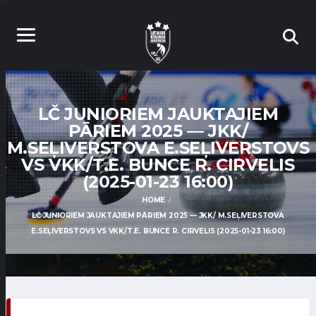
LČ JUNIORIEM JAUKTAJIEM
PĀRIEM 2025 — JKK/
M.SEĻIVERSTOVA E.SEĻIVERSTOVS
VS VKK/T.E. BUNCE R. CIRVELIS
(2025-01-23 16:00)
HOME
LČ JUNIORIEM JAUKTAJIEM PĀRIEM 2025 — JKK/ M.SEĻIVERSTOVA
E.SEĻIVERSTOVS VS VKK/T.E. BUNCE R. CIRVELIS (2025-01-23 16:00)