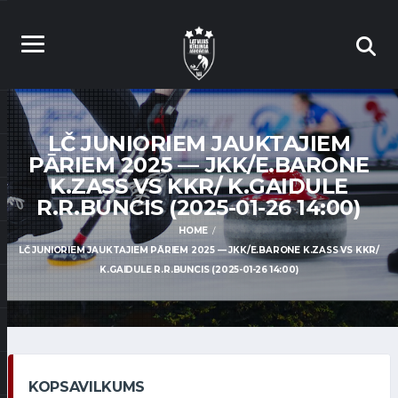
LČ JUNIORIEM JAUKTAJIEM
PĀRIEM 2025 — JKK/E.BARONE
K.ZASS VS KKR/ K.GAIDULE
R.R.BUNCIS (2025-01-26 14:00)
HOME
LČ JUNIORIEM JAUKTAJIEM PĀRIEM 2025 — JKK/E.BARONE K.ZASS VS KKR/
K.GAIDULE R.R.BUNCIS (2025-01-26 14:00)
KOPSAVILKUMS