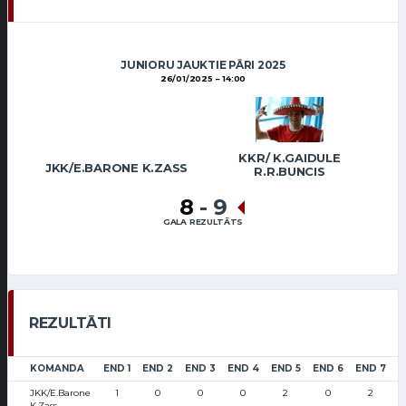
JUNIORU JAUKTIE PĀRI 2025
26/01/2025
14:00
KKR/ K.GAIDULE
JKK/E.BARONE K.ZASS
R.R.BUNCIS
8
-
9
GALA REZULTĀTS
REZULTĀTI
KOMANDA
END 1
END 2
END 3
END 4
END 5
END 6
END 7
E
JKK/E.Barone
1
0
0
0
2
0
2
K.Zass