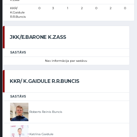
KKR/
0
3
1
2
0
2
0
K.Gaidule
R.R.Buncis
JKK/E.BARONE K.ZASS
SASTĀVS
Nav informācija par sastāvu
KKR/ K.GAIDULE R.R.BUNCIS
SASTĀVS
Roberts Reinis Buncis
Katrīna Gaidule