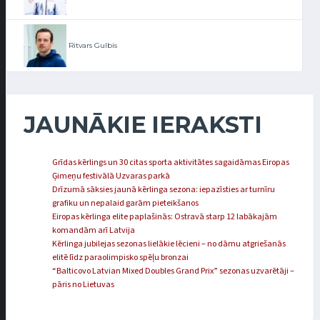
Ritvars Gulbis
JAUNĀKIE IERAKSTI
Grīdas kērlings un 30 citas sporta aktivitātes sagaidāmas Eiropas
Ģimeņu festivālā Uzvaras parkā
Drīzumā sāksies jaunā kērlinga sezona: iepazīsties ar turnīru
grafiku un nepalaid garām pieteikšanos
Eiropas kērlinga elite paplašinās: Ostravā starp 12 labākajām
komandām arī Latvija
Kērlinga jubilejas sezonas lielākie lēcieni – no dāmu atgriešanās
elitē līdz paraolimpisko spēļu bronzai
“Balticovo Latvian Mixed Doubles Grand Prix” sezonas uzvarētāji –
pāris no Lietuvas