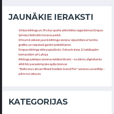
JAUNĀKIE IERAKSTI
Grīdas kērlings un 30 citas sporta aktivitātes sagaidāmas Eiropas
Ģimeņu festivālā Uzvaras parkā
Drīzumā sāksies jaunā kērlinga sezona: iepazīsties ar turnīru
grafiku un nepalaid garām pieteikšanos
Eiropas kērlinga elite paplašinās: Ostravā starp 12 labākajām
komandām arī Latvija
Kērlinga jubilejas sezonas lielākie lēcieni – no dāmu atgriešanās
elitē līdz paraolimpisko spēļu bronzai
“Balticovo Latvian Mixed Doubles Grand Prix” sezonas uzvarētāji –
pāris no Lietuvas
KATEGORIJAS