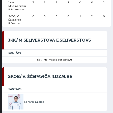
JKK/
3
2
1
1
0
0
2
M.Seļiverstova
E.Seļiverstovs
SKOB/ V.
0
0
0
0
1
2
0
Ščepaviča
R.Dzalbe
JKK/ M.SEĻIVERSTOVA E.SEĻIVERSTOVS
SASTĀVS
Nav informācija par sastāvu
SKOB/ V. ŠČEPAVIČA R.DZALBE
SASTĀVS
Renards Dzalbe