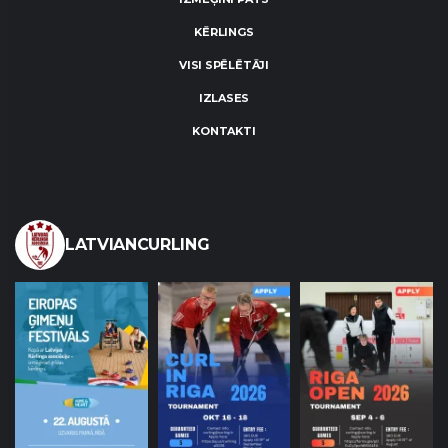
KĒRLINGS
VISI SPĒLĒTĀJI
IZLASES
KONTAKTI
LATVIANCURLING