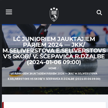
LČ JUNIORIEM JAUKTAJIEM
PĀRIEM 2024 — JKK/
M.SEĻIVERSTOVA E.SEĻIVERSTOVS
VS SKOB/ V. ŠČEPAVIČA R.DZALBE
(2024-01-06 09:00)
HOME
LČ JUNIORIEM JAUKTAJIEM PĀRIEM 2024 — JKK/ M.SEĻIVERSTOVA
E.SEĻIVERSTOVS VS SKOB/ V. ŠČEPAVIČA R.DZALBE (2024-01-06 09:00)