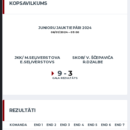
KOPSAVILKUMS
JUNIORU JAUKTIE PĀRI 2024
06/01/2024
09:00
JKK/ M.SEĻIVERSTOVA
SKOB/ V. ŠČEPAVIČA
E.SEĻIVERSTOVS
R.DZALBE
9
-
3
GALA REZULTĀTS
REZULTĀTI
KOMANDA
END 1
END 2
END 3
END 4
END 5
END 6
END 7
L