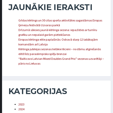
JAUNĀKIE IERAKSTI
Grīdas kērlings un 30 citas sporta aktivitātes sagaidāmas Eiropas
Ģimeņu festivālā Uzvaras parkā
Drīzumā sāksies jaunā kērlinga sezona: iepazīsties ar turnīru
grafiku un nepalaid garām pieteikšanos
Eiropas kērlinga elite paplašinās: Ostravā starp 12 labākajām
komandām arī Latvija
Kērlinga jubilejas sezonas lielākie lēcieni – no dāmu atgriešanās
elitē līdz paraolimpisko spēļu bronzai
“Balticovo Latvian Mixed Doubles Grand Prix” sezonas uzvarētāji –
pāris no Lietuvas
KATEGORIJAS
2023
2024