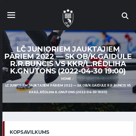
LČ JUNIORIEM JAUKTAJIEM
PĀRIEM 2022 — SK OB/K.GAIDULE
R.R.BUNCIS VS KKR/L.RĒDLIHA
K.GNUTONS (2022-04-30 19:00)
HOME
LČ JUNIORIEM JAUKTAJIEM PĀRIEM 2022 — SK OB/K.GAIDULE R.R.BUNCIS VS
KKR/L.RĒDLIHA K.GNUTONS (2022-04-30 19:00)
KOPSAVILKUMS