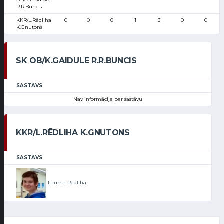
R.R.Buncis
KKR/L.Rēdliha
0
0
0
1
3
0
0
K.Gnutons
SK OB/K.GAIDULE R.R.BUNCIS
SASTĀVS
Nav informācija par sastāvu
KKR/L.RĒDLIHA K.GNUTONS
SASTĀVS
Lauma Rēdliha