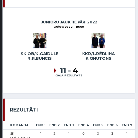
JUNIORU JAUKTIE PĀRI 2022
30/04/2022
19:00
SK OB/K.GAIDULE
KKR/L.RĒDLIHA
R.R.BUNCIS
K.GNUTONS
11
-
4
GALA REZULTĀTS
REZULTĀTI
KOMANDA
END 1
END 2
END 3
END 4
END 5
END 6
END 7
SK
1
2
1
0
0
3
1
OB/K.Gaidule