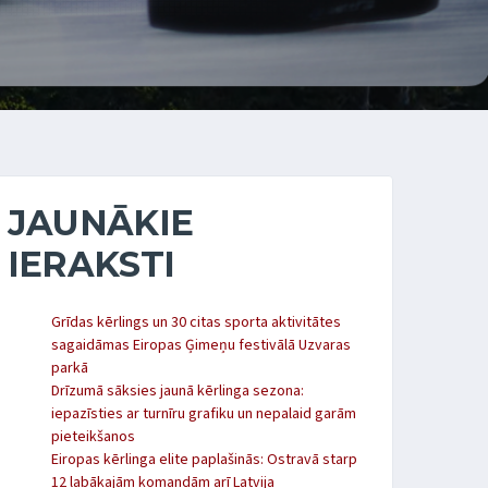
JAUNĀKIE
IERAKSTI
Grīdas kērlings un 30 citas sporta aktivitātes
sagaidāmas Eiropas Ģimeņu festivālā Uzvaras
parkā
Drīzumā sāksies jaunā kērlinga sezona:
iepazīsties ar turnīru grafiku un nepalaid garām
pieteikšanos
Eiropas kērlinga elite paplašinās: Ostravā starp
12 labākajām komandām arī Latvija