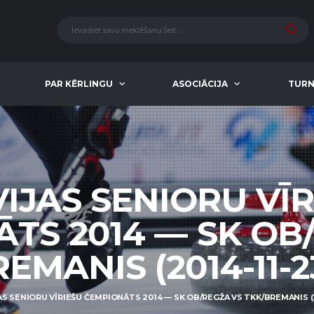
PAR KĒRLINGU
ASOCIĀCIJA
TURN
IJAS SENIORU VĪ
TS 2014 — SK OB
EMANIS (2014-11-23
AS SENIORU VĪRIEŠU ČEMPIONĀTS 2014 — SK OB/REGŽA VS TKK/BREMANIS (20