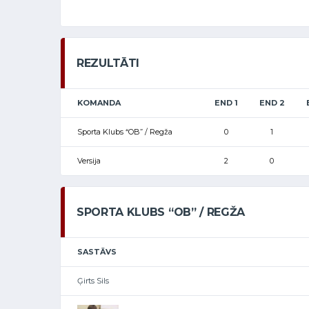
REZULTĀTI
KOMANDA
END 1
END 2
Sporta Klubs “OB” / Regža
0
1
Versija
2
0
SPORTA KLUBS “OB” / REGŽA
SASTĀVS
Ģirts Sils