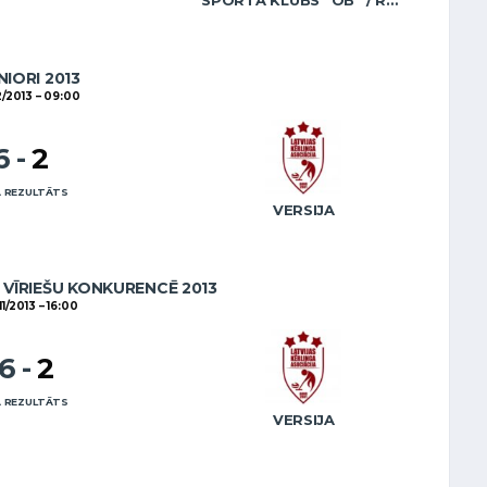
SPORTA KLUBS “OB” / REGŽA
NIORI 2013
2/2013
09:00
6
-
2
 REZULTĀTS
VERSIJA
VĪRIEŠU KONKURENCĒ 2013
11/2013
16:00
16
-
2
 REZULTĀTS
VERSIJA