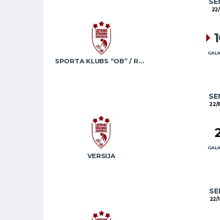
SE
22/
GALA
SPORTA KLUBS “OB” / REGŽA
SE
22/1
GALA
VERSIJA
SE
22/