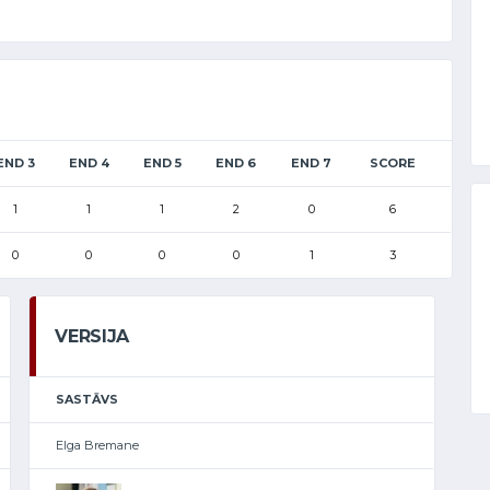
END 3
END 4
END 5
END 6
END 7
SCORE
1
1
1
2
0
6
0
0
0
0
1
3
VERSIJA
SASTĀVS
Elga Bremane