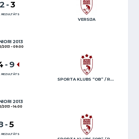
12
-
3
 REZULTĀTS
VERSIJA
NIORI 2013
2/2013
09:00
4
-
9
 REZULTĀTS
SPORTA KLUBS “OB” / REGŽA
NIORI 2013
12/2013
14:00
8
-
5
 REZULTĀTS