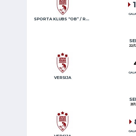
GALA
SPORTA KLUBS “OB” / REGŽA
SE
22/1
GALA
VERSIJA
SE
21/
GALA