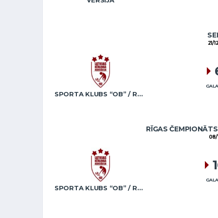
VERSIJA
SE
21/1
GALA
SPORTA KLUBS “OB” / REGŽA
RĪGAS ČEMPIONĀTS 
08/
GALA
SPORTA KLUBS “OB” / REGŽA