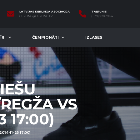
LATVIJAS KĒRLINGA ASOCIĀCIJA
TĀLRUNIS
CURLING@CURLING.LV
(+371) 22067454
ĪRI
ČEMPIONĀTI
IZLASES
RIEŠU
/REGŽA VS
 17:00)
14-11-23 17:00)