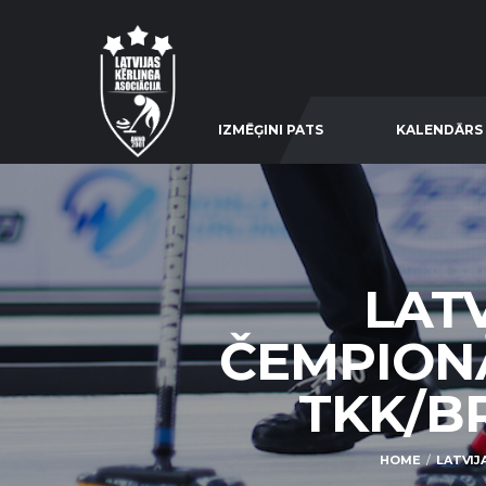
IZMĒĢINI PATS
KALENDĀRS
LATV
ČEMPIONĀ
TKK/BR
HOME
LATVIJ