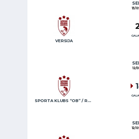
SE
13/0
GALA
VERSIJA
SE
12/
GALA
SPORTA KLUBS “OB” / REGŽA
SE
12/0