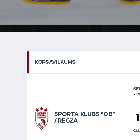
KOPSAVILKUMS
SE
23/1
SPORTA KLUBS “OB”
/ REGŽA
GAL