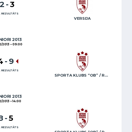
12
-
3
 REZULTĀTS
VERSIJA
NIORI 2013
2/2013
09:00
4
-
9
 REZULTĀTS
SPORTA KLUBS “OB” / REGŽA
NIORI 2013
12/2013
14:00
8
-
5
 REZULTĀTS