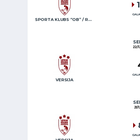
GALA
SPORTA KLUBS “OB” / REGŽA
SE
22/1
GALA
VERSIJA
SE
21/
GALA