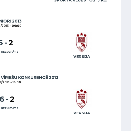
SPORTA KLUBS “OB” / REGŽA
NIORI 2013
2/2013
09:00
6
-
2
 REZULTĀTS
VERSIJA
VĪRIEŠU KONKURENCĒ 2013
11/2013
16:00
16
-
2
 REZULTĀTS
VERSIJA