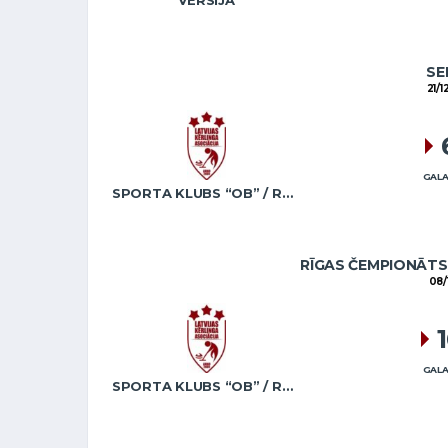
VERSIJA
SE
21/1
GALA
SPORTA KLUBS “OB” / REGŽA
RĪGAS ČEMPIONĀTS 
08/
GALA
SPORTA KLUBS “OB” / REGŽA