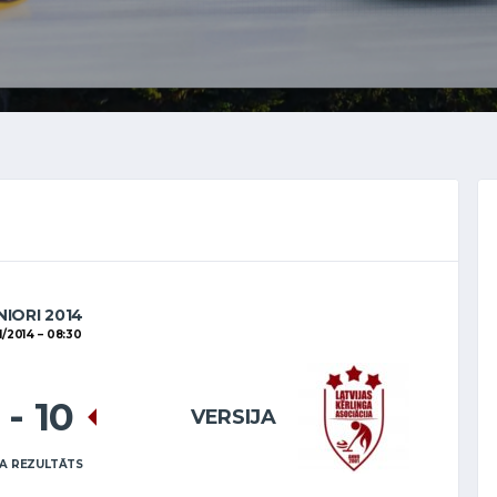
NIORI 2014
1/2014
08:30
1
-
10
VERSIJA
A REZULTĀTS