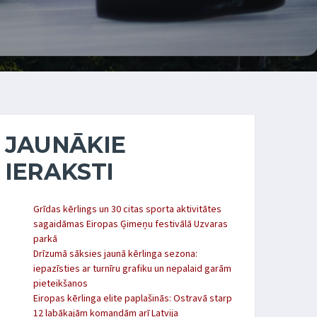
JAUNĀKIE
IERAKSTI
Grīdas kērlings un 30 citas sporta aktivitātes
sagaidāmas Eiropas Ģimeņu festivālā Uzvaras
parkā
Drīzumā sāksies jaunā kērlinga sezona:
iepazīsties ar turnīru grafiku un nepalaid garām
pieteikšanos
Eiropas kērlinga elite paplašinās: Ostravā starp
12 labākajām komandām arī Latvija