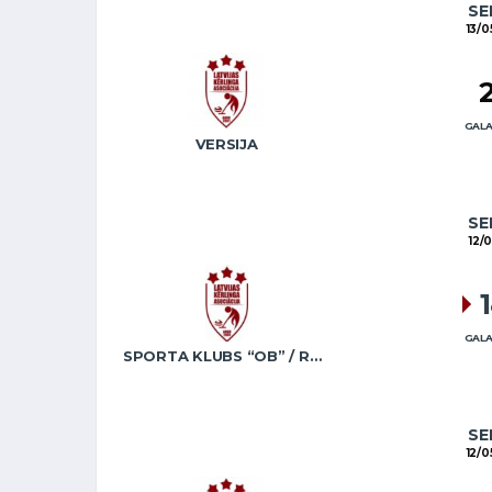
SE
13/0
GALA
VERSIJA
SE
12/
GALA
SPORTA KLUBS “OB” / REGŽA
SE
12/0