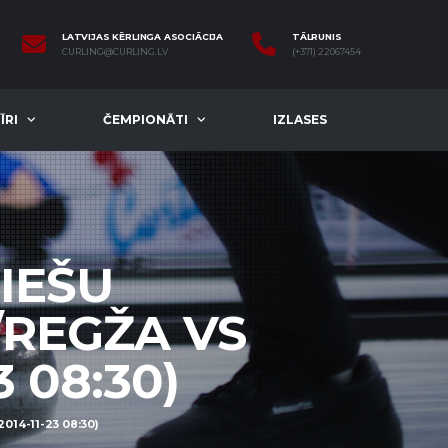
LATVIJAS KĒRLINGA ASOCIĀCIJA
TĀLRUNIS
CURLING@CURLING.LV
(+371) 22067454
ĪRI
ČEMPIONĀTI
IZLASES
RIEŠU
/REGŽA VS
 08:30)
14-11-23 08:30)