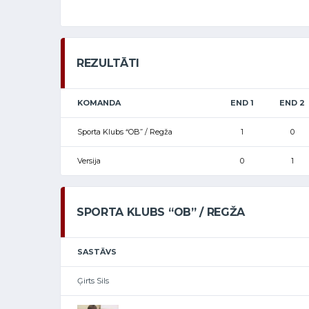
REZULTĀTI
KOMANDA
END 1
END 2
Sporta Klubs “OB” / Regža
1
0
Versija
0
1
SPORTA KLUBS “OB” / REGŽA
SASTĀVS
Ģirts Sils