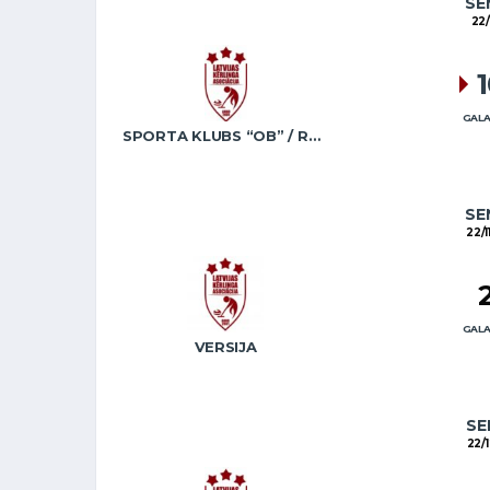
SE
22/
GALA
SPORTA KLUBS “OB” / REGŽA
SE
22/1
GALA
VERSIJA
SE
22/