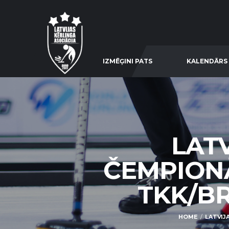
IZMĒĢINI PATS
KALENDĀRS
LATV
ČEMPIONĀ
TKK/BR
HOME
LATVIJA