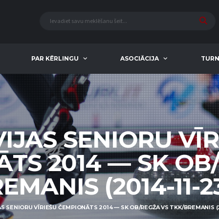
PAR KĒRLINGU
ASOCIĀCIJA
TURN
IJAS SENIORU VĪ
TS 2014 — SK OB
EMANIS (2014-11-23
S SENIORU VĪRIEŠU ČEMPIONĀTS 2014 — SK OB/REGŽA VS TKK/BREMANIS (20