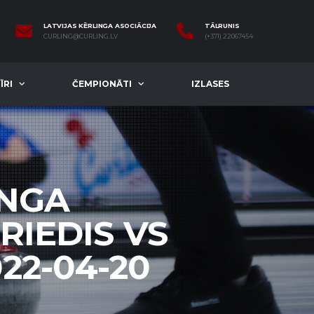
LATVIJAS KĒRLINGA ASOCIĀCIJA
TĀLRUNIS
CURLING@CURLING.LV
(+371) 22067454
ĪRI
ČEMPIONĀTI
IZLASES
INGA
RIEDIS VS
22-04-20