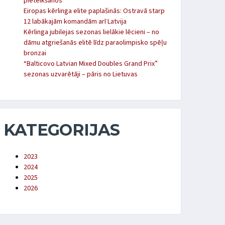
pieteikšanos
Eiropas kērlinga elite paplašinās: Ostravā starp
12 labākajām komandām arī Latvija
Kērlinga jubilejas sezonas lielākie lēcieni – no
dāmu atgriešanās elitē līdz paraolimpisko spēļu
bronzai
“Balticovo Latvian Mixed Doubles Grand Prix”
sezonas uzvarētāji – pāris no Lietuvas
KATEGORIJAS
2023
2024
2025
2026