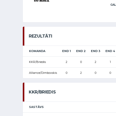
GAL
REZULTĀTI
KOMANDA
END 1
END 2
END 3
END 4
KKR/Briedis
2
0
2
1
Alliance/Dimbovskis
0
2
0
0
KKR/BRIEDIS
SASTĀVS