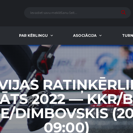
PAR KĒRLINGU
ASOCIĀCIJA
TURN
VIJAS RATIŅKĒRL
TS 2022 — KKR/B
E/DIMBOVSKIS (20
09:00)