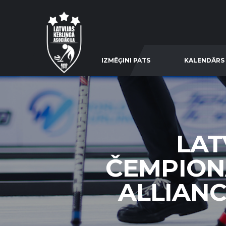
IZMĒĢINI PATS
KALENDĀRS
LAT
ČEMPIONĀ
ALLIANC