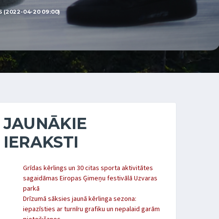
 (2022-04-20 09:00)
JAUNĀKIE
IERAKSTI
Grīdas kērlings un 30 citas sporta aktivitātes
sagaidāmas Eiropas Ģimeņu festivālā Uzvaras
parkā
Drīzumā sāksies jaunā kērlinga sezona:
iepazīsties ar turnīru grafiku un nepalaid garām