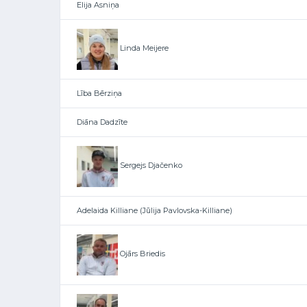
Elija Asniņa
Linda Meijere
Lība Bērziņa
Diāna Dadzīte
Sergejs Djačenko
Adelaida Killiane (Jūlija Pavlovska-Killiane)
Ojārs Briedis