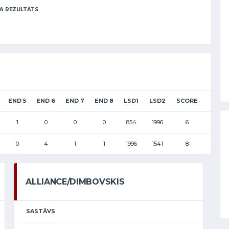
A REZULTĀTS
END 5
END 6
END 7
END 8
LSD1
LSD2
SCORE
1
0
0
0
854
1996
6
0
4
1
1
1996
1541
8
ALLIANCE/DIMBOVSKIS
SASTĀVS