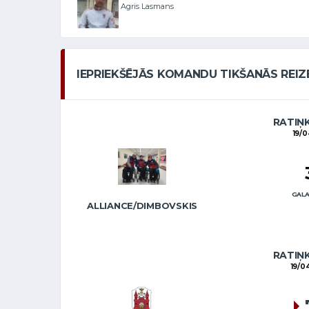
Agris Lasmans
IEPRIEKŠĒJĀS KOMANDU TIKŠANĀS REIZ
RATIŅK
19/
GALA
ALLIANCE/DIMBOVSKIS
RATIŅK
19/0