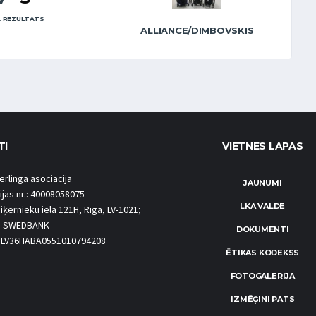
 REZULTĀTS
ALLIANCE/DIMBOVSKIS
TI
VIETNES LAPAS
ērlinga asociācija
JAUNUMI
ijas nr.: 40008058075
LKA VALDE
iķernieku iela 121H, Rīga, LV-1021;
S SWEDBANK
DOKUMENTI
.: LV36HABA0551010794208
ĒTIKAS KODEKSS
FOTOGALERIJA
IZMĒĢINI PATS