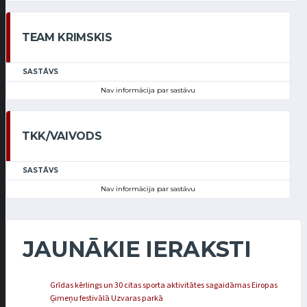
TEAM KRIMSKIS
SASTĀVS
Nav informācija par sastāvu
TKK/VAIVODS
SASTĀVS
Nav informācija par sastāvu
JAUNĀKIE IERAKSTI
Grīdas kērlings un 30 citas sporta aktivitātes sagaidāmas Eiropas
Ģimeņu festivālā Uzvaras parkā