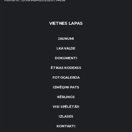
Konta nr.: LV36HABA0551010794208
VIETNES LAPAS
JAUNUMI
LKA VALDE
DOKUMENTI
ĒTIKAS KODEKSS
FOTOGALERIJA
IZMĒĢINI PATS
KĒRLINGS
VISI SPĒLĒTĀJI
IZLASES
KONTAKTI