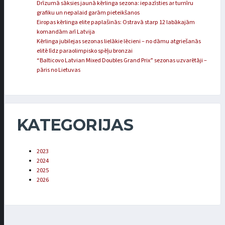
Drīzumā sāksies jaunā kērlinga sezona: iepazīsties ar turnīru
grafiku un nepalaid garām pieteikšanos
Eiropas kērlinga elite paplašinās: Ostravā starp 12 labākajām
komandām arī Latvija
Kērlinga jubilejas sezonas lielākie lēcieni – no dāmu atgriešanās
elitē līdz paraolimpisko spēļu bronzai
“Balticovo Latvian Mixed Doubles Grand Prix” sezonas uzvarētāji –
pāris no Lietuvas
KATEGORIJAS
2023
2024
2025
2026