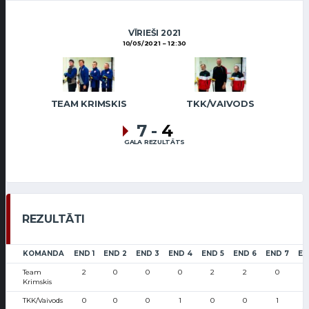
VĪRIEŠI 2021
10/05/2021
12:30
TEAM KRIMSKIS
TKK/VAIVODS
7
-
4
GALA REZULTĀTS
REZULTĀTI
KOMANDA
END 1
END 2
END 3
END 4
END 5
END 6
END 7
EN
Team
2
0
0
0
2
2
0
Krimskis
TKK/Vaivods
0
0
0
1
0
0
1