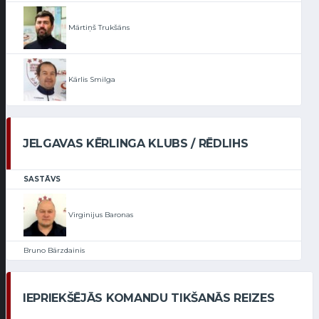
Mārtiņš Trukšāns
Kārlis Smilga
JELGAVAS KĒRLINGA KLUBS / RĒDLIHS
SASTĀVS
Virginijus Baronas
Bruno Bārzdainis
IEPRIEKŠĒJĀS KOMANDU TIKŠANĀS REIZES