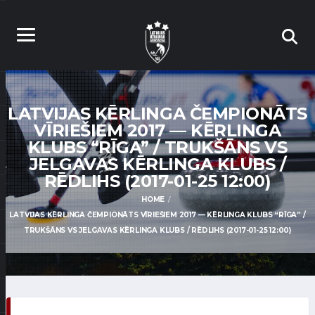
LATVIJAS KĒRLINGA ČEMPIONĀTS
VĪRIEŠIEM 2017 — KĒRLINGA
KLUBS “RĪGA” / TRUKŠĀNS VS
JELGAVAS KĒRLINGA KLUBS /
RĒDLIHS (2017-01-25 12:00)
HOME
LATVIJAS KĒRLINGA ČEMPIONĀTS VĪRIEŠIEM 2017 — KĒRLINGA KLUBS “RĪGA” /
TRUKŠĀNS VS JELGAVAS KĒRLINGA KLUBS / RĒDLIHS (2017-01-25 12:00)