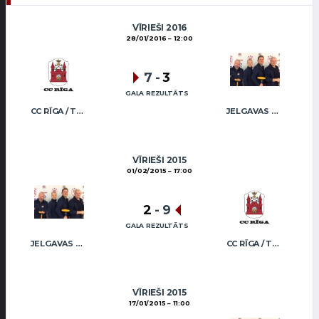
VĪRIEŠI 2016
28/01/2016
12:00
7
-
3
GALA REZULTĀTS
CC RĪGA / TRUKŠĀNS
JELGAVAS KĒRLINGA KLUBS / RĒDLIHS
VĪRIEŠI 2015
01/02/2015
17:00
2
-
9
GALA REZULTĀTS
JELGAVAS KĒRLINGA KLUBS / RĒDLIHS
CC RĪGA / TRUKŠĀNS
VĪRIEŠI 2015
17/01/2015
11:00