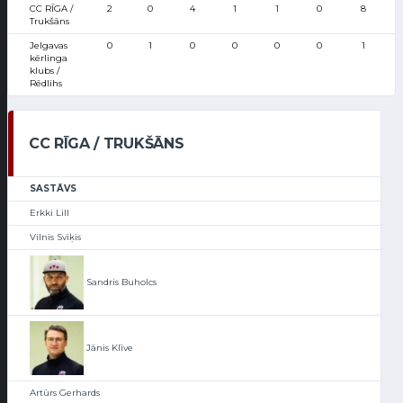
CC RĪGA /
2
0
4
1
1
0
8
Trukšāns
Jelgavas
0
1
0
0
0
0
1
kērlinga
klubs /
Rēdlihs
CC RĪGA / TRUKŠĀNS
SASTĀVS
Erkki Lill
Vilnis Svīķis
Sandris Buholcs
Jānis Klīve
Artūrs Gerhards