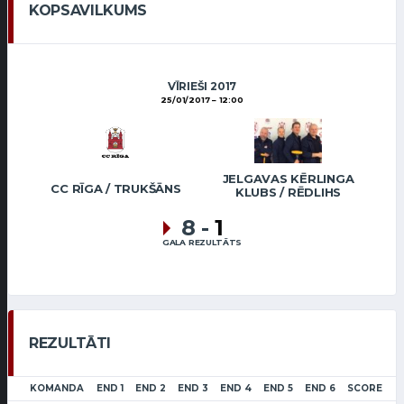
KOPSAVILKUMS
VĪRIEŠI 2017
25/01/2017
12:00
JELGAVAS KĒRLINGA
CC RĪGA / TRUKŠĀNS
KLUBS / RĒDLIHS
8
-
1
GALA REZULTĀTS
REZULTĀTI
KOMANDA
END 1
END 2
END 3
END 4
END 5
END 6
SCORE