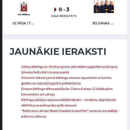
8
-
3
GALA REZULTĀTS
CC RĪGA / TRUKŠĀNS
JELGAVAS KĒRLINGA KLUBS / RĒDLIHS
JAUNĀKIE IERAKSTI
Grīdas kērlings un 30 citas sporta aktivitātes sagaidāmas Eiropas
Ģimeņu festivālā Uzvaras parkā
Drīzumā sāksies jaunā kērlinga sezona: iepazīsties ar turnīru
grafiku un nepalaid garām pieteikšanos
Eiropas kērlinga elite paplašinās: Ostravā starp 12 labākajām
komandām arī Latvija
Kērlinga jubilejas sezonas lielākie lēcieni – no dāmu atgriešanās
elitē līdz paraolimpisko spēļu bronzai
“Balticovo Latvian Mixed Doubles Grand Prix” sezonas uzvarētāji –
pāris no Lietuvas