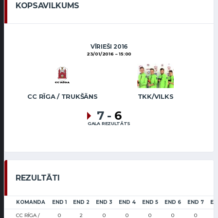
KOPSAVILKUMS
VĪRIEŠI 2016
23/01/2016
15:00
CC RĪGA / TRUKŠĀNS
TKK/VILKS
7
-
6
GALA REZULTĀTS
REZULTĀTI
KOMANDA
END 1
END 2
END 3
END 4
END 5
END 6
END 7
EN
CC RĪGA /
0
2
0
0
0
0
0