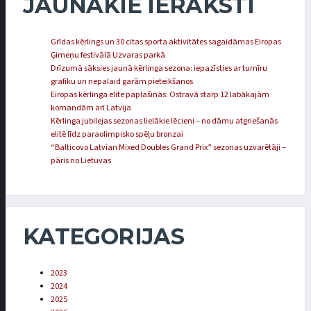
JAUNĀKIE IERAKSTI
Grīdas kērlings un 30 citas sporta aktivitātes sagaidāmas Eiropas
Ģimeņu festivālā Uzvaras parkā
Drīzumā sāksies jaunā kērlinga sezona: iepazīsties ar turnīru
grafiku un nepalaid garām pieteikšanos
Eiropas kērlinga elite paplašinās: Ostravā starp 12 labākajām
komandām arī Latvija
Kērlinga jubilejas sezonas lielākie lēcieni – no dāmu atgriešanās
elitē līdz paraolimpisko spēļu bronzai
“Balticovo Latvian Mixed Doubles Grand Prix” sezonas uzvarētāji –
pāris no Lietuvas
KATEGORIJAS
2023
2024
2025