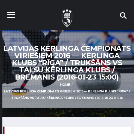
LATVIJAS KĒRLINGA ČEMPIONĀTS
VĪRIEŠIEM 2016 — KĒRLINGA
KLUBS “RĪGA” / TRUKŠĀNS VS
TALSU KĒRLINGA KLUBS /
BREMANIS (2016-01-23 15:00)
HOME
LATVIJAS KĒRLINGA ČEMPIONĀTS VĪRIEŠIEM 2016 — KĒRLINGA KLUBS “RĪGA” /
TRUKŠĀNS VS TALSU KĒRLINGA KLUBS / BREMANIS (2016-01-23 15:00)