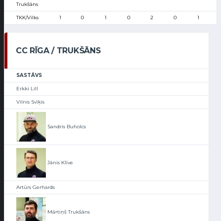
Trukšāns
TKK/Vilks
1
0
1
0
2
0
1
CC RĪGA / TRUKŠĀNS
SASTĀVS
Erkki Lill
Vilnis Svīķis
Sandris Buholcs
Jānis Klīve
Artūrs Gerhards
Mārtiņš Trukšāns