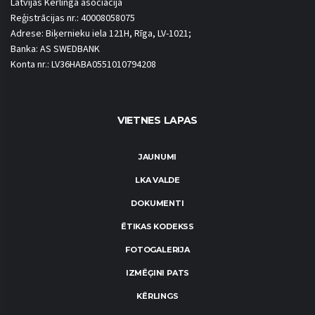
Latvijas Kērlinga asociācija
Reģistrācijas nr.: 40008058075
Adrese: Biķernieku iela 121H, Rīga, LV-1021;
Banka: AS SWEDBANK
Konta nr.: LV36HABA0551010794208
VIETNES LAPAS
JAUNUMI
LKA VALDE
DOKUMENTI
ĒTIKAS KODEKSS
FOTOGALERIJA
IZMĒĢINI PATS
KĒRLINGS