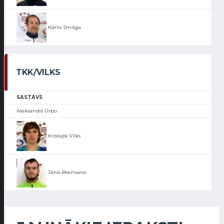
Kārlis Smilga
TKK/VILKS
SASTĀVS
Aleksandrs Urbo
Kristaps Vilks
Jānis Bremanis