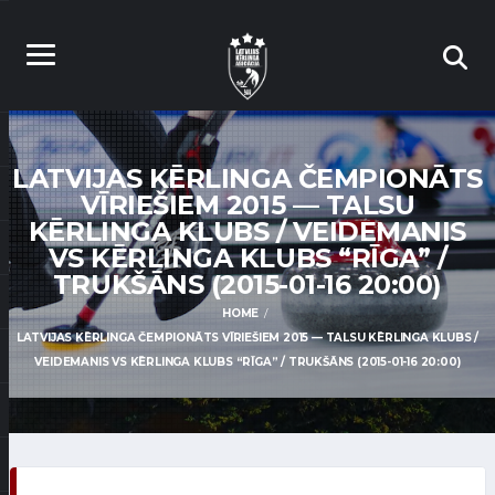
LATVIJAS KĒRLINGA ČEMPIONĀTS
VĪRIEŠIEM 2015 — TALSU
KĒRLINGA KLUBS / VEIDEMANIS
VS KĒRLINGA KLUBS “RĪGA” /
TRUKŠĀNS (2015-01-16 20:00)
HOME
LATVIJAS KĒRLINGA ČEMPIONĀTS VĪRIEŠIEM 2015 — TALSU KĒRLINGA KLUBS /
VEIDEMANIS VS KĒRLINGA KLUBS “RĪGA” / TRUKŠĀNS (2015-01-16 20:00)