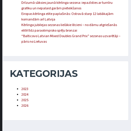
Drīzumā sāksies jaunā kērlinga sezona: iepazīsties ar turnīru
grafiku un nepalaid garām pieteikšanos
Eiropas kērlinga elite paplašinās: Ostravā starp 12 labākajām
komandām arī Latvija
Kērlinga jubilejas sezonas lielākie lēcieni – no dāmu atgriešanās
elitē līdz paraolimpisko spēļu bronzai
“Balticovo Latvian Mixed Doubles Grand Prix” sezonas uzvarētāji –
pāris no Lietuvas
KATEGORIJAS
2023
2024
2025
2026