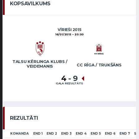
KOPSAVILKUMS
VĪRIEŠI 2015
16/01/2015
20:00
TALSU KĒRLINGA KLUBS /
CC RĪGA / TRUKŠĀNS
VEIDEMANIS
4
-
9
GALA REZULTĀTS
REZULTĀTI
KOMANDA
END 1
END 2
END 3
END 4
END 5
END 6
END 7
SC