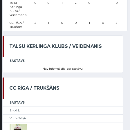
Talsu
0
0
1
2
0
1
0
Kērlinga
Klubs /
Veidemanis
CC RĪGA /
2
1
0
0
1
0
5
Trukšāns
TALSU KĒRLINGA KLUBS / VEIDEMANIS
SASTĀVS
Nav informācija par sastāvu
CC RĪGA / TRUKŠĀNS
SASTĀVS
Erkki Lill
Vilnis Svīķis