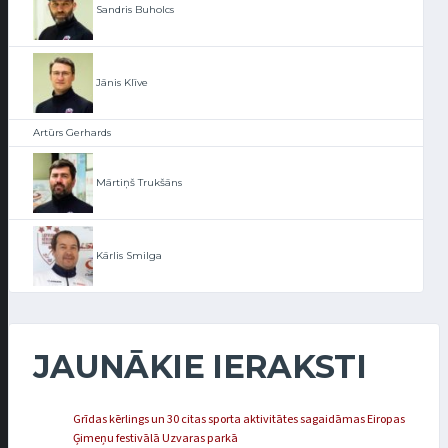
Sandris Buholcs
Jānis Klīve
Artūrs Gerhards
Mārtiņš Trukšāns
Kārlis Smilga
JAUNĀKIE IERAKSTI
Grīdas kērlings un 30 citas sporta aktivitātes sagaidāmas Eiropas
Ģimeņu festivālā Uzvaras parkā