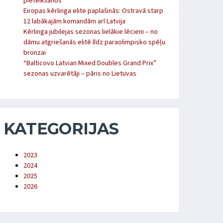
pieteikšanos
Eiropas kērlinga elite paplašinās: Ostravā starp
12 labākajām komandām arī Latvija
Kērlinga jubilejas sezonas lielākie lēcieni – no
dāmu atgriešanās elitē līdz paraolimpisko spēļu
bronzai
“Balticovo Latvian Mixed Doubles Grand Prix”
sezonas uzvarētāji – pāris no Lietuvas
KATEGORIJAS
2023
2024
2025
2026