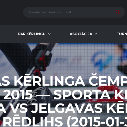
PAR KĒRLINGU
ASOCIĀCIJA
TURN
AS KĒRLINGA ČEM
 2015 — SPORTA 
A VS JELGAVAS K
RĒDLIHS (2015-01-