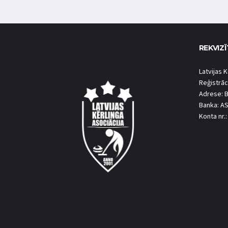
REKVIZĪ
Latvijas K
Reģistrāc
Adrese: B
Banka: A
Konta nr