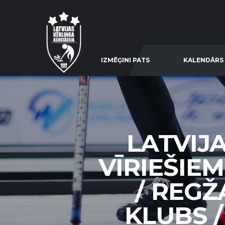
IZMĒĢINI PATS
KALENDĀRS
LATVIJ
VĪRIEŠIEM
/ REGŽ
KLUBS / 