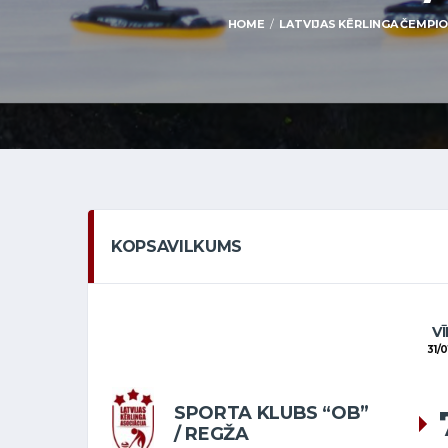
HOME
LATVIJAS KĒRLINGA ČEMPION
KOPSAVILKUMS
VĪ
31/0
SPORTA KLUBS “OB”
/ REGŽA