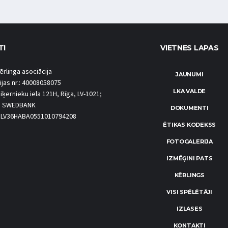
TI
VIETNES LAPAS
ērlinga asociācija
JAUNUMI
ijas nr.: 40008058075
LKA VALDE
iķernieku iela 121H, Rīga, LV-1021;
S SWEDBANK
DOKUMENTI
.: LV36HABA0551010794208
ĒTIKAS KODEKSS
FOTOGALERIJA
IZMĒĢINI PATS
KĒRLINGS
VISI SPĒLĒTĀJI
IZLASES
KONTAKTI