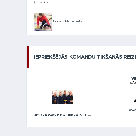
Ģirts Sils
Edgars Mucenieks
IEPRIEKŠĒJĀS KOMANDU TIKŠANĀS REIZ
VĪ
16/0
GALA
JELGAVAS KĒRLINGA KLUBS / RĒDLIHS