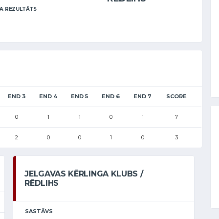
A REZULTĀTS
END 3
END 4
END 5
END 6
END 7
SCORE
0
1
1
0
1
7
2
0
0
1
0
3
JELGAVAS KĒRLINGA KLUBS /
RĒDLIHS
SASTĀVS