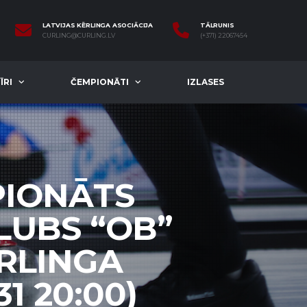
LATVIJAS KĒRLINGA ASOCIĀCIJA
TĀLRUNIS
CURLING@CURLING.LV
(+371) 22067454
ĪRI
ČEMPIONĀTI
IZLASES
PIONĀTS
KLUBS “OB”
ĒRLINGA
31 20:00)