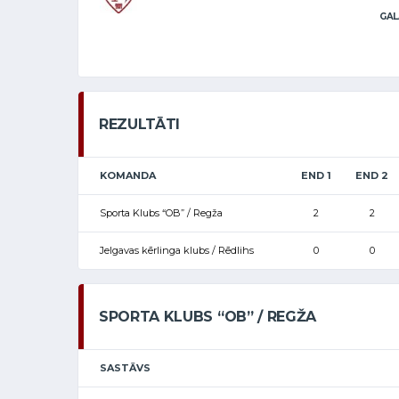
GAL
REZULTĀTI
KOMANDA
END 1
END 2
Sporta Klubs “OB” / Regža
2
2
Jelgavas kērlinga klubs / Rēdlihs
0
0
SPORTA KLUBS “OB” / REGŽA
SASTĀVS