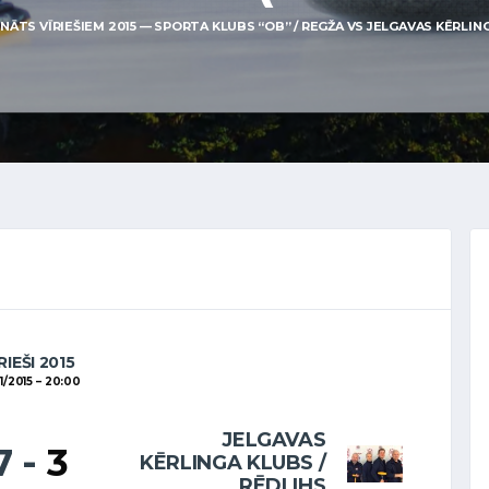
ĀTS VĪRIEŠIEM 2015 — SPORTA KLUBS “OB” / REGŽA VS JELGAVAS KĒRLINGA 
RIEŠI 2015
1/2015
20:00
JELGAVAS
7
-
3
KĒRLINGA KLUBS /
RĒDLIHS