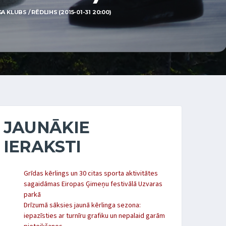
KLUBS / RĒDLIHS (2015-01-31 20:00)
JAUNĀKIE
IERAKSTI
Grīdas kērlings un 30 citas sporta aktivitātes
sagaidāmas Eiropas Ģimeņu festivālā Uzvaras
parkā
Drīzumā sāksies jaunā kērlinga sezona:
iepazīsties ar turnīru grafiku un nepalaid garām