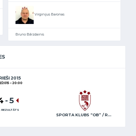
Virginijus Baronas
Bruno Bārzdainis
ES
RIEŠI 2015
1/2015
20:00
4
-
5
 REZULTĀTS
SPORTA KLUBS “OB” / REGŽA