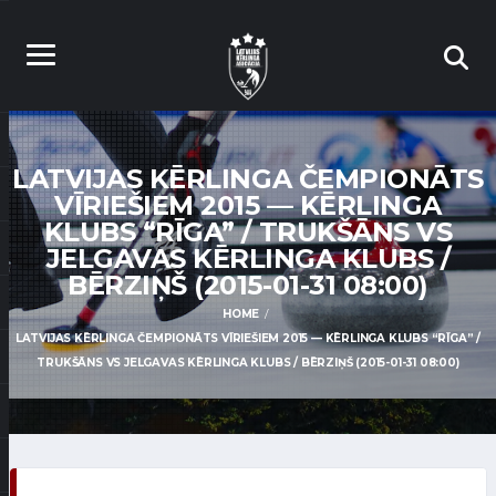
LATVIJAS KĒRLINGA ČEMPIONĀTS
VĪRIEŠIEM 2015 — KĒRLINGA
KLUBS “RĪGA” / TRUKŠĀNS VS
JELGAVAS KĒRLINGA KLUBS /
BĒRZIŅŠ (2015-01-31 08:00)
HOME
LATVIJAS KĒRLINGA ČEMPIONĀTS VĪRIEŠIEM 2015 — KĒRLINGA KLUBS “RĪGA” /
TRUKŠĀNS VS JELGAVAS KĒRLINGA KLUBS / BĒRZIŅŠ (2015-01-31 08:00)