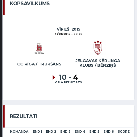
KOPSAVILKUMS
VĪRIEŠI 2015
31/01/2015
08:00
JELGAVAS KĒRLINGA
CC RĪGA / TRUKŠĀNS
KLUBS / BĒRZIŅŠ
10
-
4
GALA REZULTĀTS
REZULTĀTI
KOMANDA
END 1
END 2
END 3
END 4
END 5
END 6
SCORE