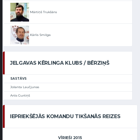
Mārtiņš Trukšāns
Kārlis Smilga
JELGAVAS KĒRLINGA KLUBS / BĒRZIŅŠ
SASTĀVS
Jolanta Laučjunas
Artis Gurtiņš
IEPRIEKŠĒJĀS KOMANDU TIKŠANĀS REIZES
VĪRIEŠI 2015