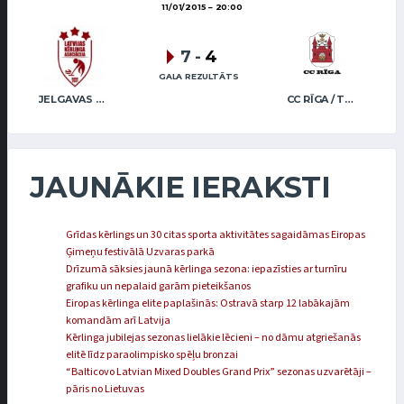
11/01/2015
20:00
7
-
4
GALA REZULTĀTS
JELGAVAS KĒRLINGA KLUBS / BĒRZIŅŠ
CC RĪGA / TRUKŠĀNS
JAUNĀKIE IERAKSTI
Grīdas kērlings un 30 citas sporta aktivitātes sagaidāmas Eiropas
Ģimeņu festivālā Uzvaras parkā
Drīzumā sāksies jaunā kērlinga sezona: iepazīsties ar turnīru
grafiku un nepalaid garām pieteikšanos
Eiropas kērlinga elite paplašinās: Ostravā starp 12 labākajām
komandām arī Latvija
Kērlinga jubilejas sezonas lielākie lēcieni – no dāmu atgriešanās
elitē līdz paraolimpisko spēļu bronzai
“Balticovo Latvian Mixed Doubles Grand Prix” sezonas uzvarētāji –
pāris no Lietuvas