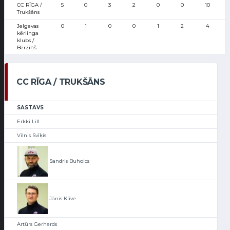
CC RĪGA /
5
0
3
2
0
0
10
Trukšāns
Jelgavas
0
1
0
0
1
2
4
kērlinga
klubs /
Bērziņš
CC RĪGA / TRUKŠĀNS
SASTĀVS
Erkki Lill
Vilnis Svīķis
Sandris Buholcs
Jānis Klīve
Artūrs Gerhards