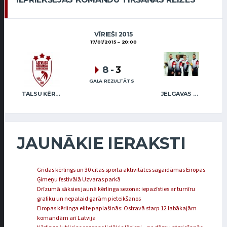
VĪRIEŠI 2015
17/01/2015
20:00
8
-
3
GALA REZULTĀTS
TALSU KĒRLINGA KLUBS / VEIDEMANIS
JELGAVAS MAIZNIEKS
JAUNĀKIE IERAKSTI
Grīdas kērlings un 30 citas sporta aktivitātes sagaidāmas Eiropas
Ģimeņu festivālā Uzvaras parkā
Drīzumā sāksies jaunā kērlinga sezona: iepazīsties ar turnīru
grafiku un nepalaid garām pieteikšanos
Eiropas kērlinga elite paplašinās: Ostravā starp 12 labākajām
komandām arī Latvija