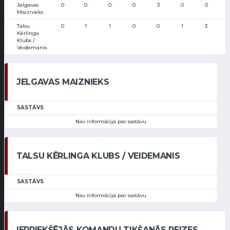
Jelgavas
0
0
0
0
3
0
0
Maiznieks
Talsu
0
1
1
0
0
1
3
Kērlinga
Klubs /
Veidemanis
JELGAVAS MAIZNIEKS
SASTĀVS
Nav informācija par sastāvu
TALSU KĒRLINGA KLUBS / VEIDEMANIS
SASTĀVS
Nav informācija par sastāvu
IEPRIEKŠĒJĀS KOMANDU TIKŠANĀS REIZES