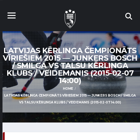
LATVIJAS KĒRLINGA ČEMPIONĀTS
VĪRIEŠIEM 2015 — JUNKERS BOSCH
/ SMILGA VS TALSU KĒRLINGA
KLUBS / VEIDEMANIS (2015-02-07
14:00)
HOME
LATVIJAS KĒRLINGA ČEMPIONĀTS VĪRIEŠIEM 2015 — JUNKERS BOSCH / SMILGA
VS TALSU KĒRLINGA KLUBS / VEIDEMANIS (2015-02-07 14:00)