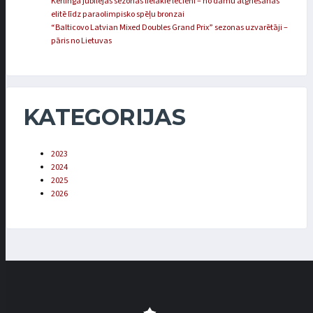
Kērlinga jubilejas sezonas lielākie lēcieni – no dāmu atgriešanās
elitē līdz paraolimpisko spēļu bronzai
“Balticovo Latvian Mixed Doubles Grand Prix” sezonas uzvarētāji –
pāris no Lietuvas
KATEGORIJAS
2023
2024
2025
2026