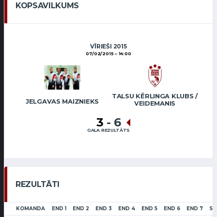
KOPSAVILKUMS
VĪRIEŠI 2015
07/02/2015
14:00
TALSU KĒRLINGA KLUBS /
JELGAVAS MAIZNIEKS
VEIDEMANIS
3
-
6
GALA REZULTĀTS
REZULTĀTI
KOMANDA
END 1
END 2
END 3
END 4
END 5
END 6
END 7
SC