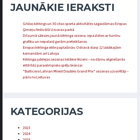
JAUNĀKIE IERAKSTI
Grīdas kērlings un 30 citas sporta aktivitātes sagaidāmas Eiropas
Ģimeņu festivālā Uzvaras parkā
Drīzumā sāksies jaunā kērlinga sezona: iepazīsties ar turnīru
grafiku un nepalaid garām pieteikšanos
Eiropas kērlinga elite paplašinās: Ostravā starp 12 labākajām
komandām arī Latvija
Kērlinga jubilejas sezonas lielākie lēcieni – no dāmu atgriešanās
elitē līdz paraolimpisko spēļu bronzai
“Balticovo Latvian Mixed Doubles Grand Prix” sezonas uzvarētāji –
pāris no Lietuvas
KATEGORIJAS
2023
2024
2025