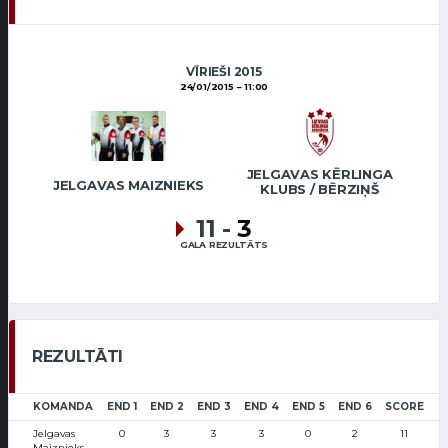
VĪRIEŠI 2015
24/01/2015
11:00
JELGAVAS KĒRLINGA
JELGAVAS MAIZNIEKS
KLUBS / BĒRZIŅŠ
11
-
3
GALA REZULTĀTS
REZULTĀTI
KOMANDA
END 1
END 2
END 3
END 4
END 5
END 6
SCORE
Jelgavas
0
3
3
3
0
2
11
Maiznieks