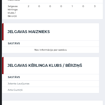
Jelgavas
2
0
0
0
1
0
3
kērlinga
klubs /
Bērziņš
JELGAVAS MAIZNIEKS
SASTĀVS
Nav informācija par sastāvu
JELGAVAS KĒRLINGA KLUBS / BĒRZIŅŠ
SASTĀVS
Jolanta Laučjunas
Artis Gurtiņš