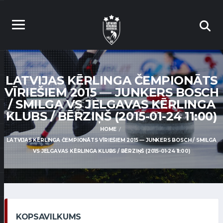
LATVIJAS KĒRLINGA ČEMPIONĀTS
VĪRIEŠIEM 2015 — JUNKERS BOSCH
/ SMILGA VS JELGAVAS KĒRLINGA
KLUBS / BĒRZIŅŠ (2015-01-24 11:00)
HOME
LATVIJAS KĒRLINGA ČEMPIONĀTS VĪRIEŠIEM 2015 — JUNKERS BOSCH / SMILGA
VS JELGAVAS KĒRLINGA KLUBS / BĒRZIŅŠ (2015-01-24 11:00)
KOPSAVILKUMS