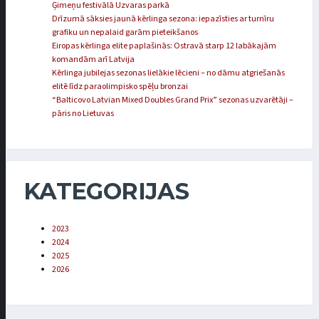
Ģimeņu festivālā Uzvaras parkā
Drīzumā sāksies jaunā kērlinga sezona: iepazīsties ar turnīru
grafiku un nepalaid garām pieteikšanos
Eiropas kērlinga elite paplašinās: Ostravā starp 12 labākajām
komandām arī Latvija
Kērlinga jubilejas sezonas lielākie lēcieni – no dāmu atgriešanās
elitē līdz paraolimpisko spēļu bronzai
“Balticovo Latvian Mixed Doubles Grand Prix” sezonas uzvarētāji –
pāris no Lietuvas
KATEGORIJAS
2023
2024
2025
2026