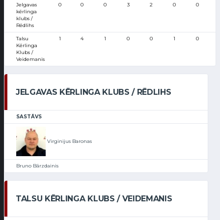
Jelgavas
0
0
0
3
2
0
0
kērlinga
klubs /
Rēdlihs
Talsu
1
4
1
0
0
1
0
Kērlinga
Klubs /
Veidemanis
JELGAVAS KĒRLINGA KLUBS / RĒDLIHS
SASTĀVS
Virginijus Baronas
Bruno Bārzdainis
TALSU KĒRLINGA KLUBS / VEIDEMANIS