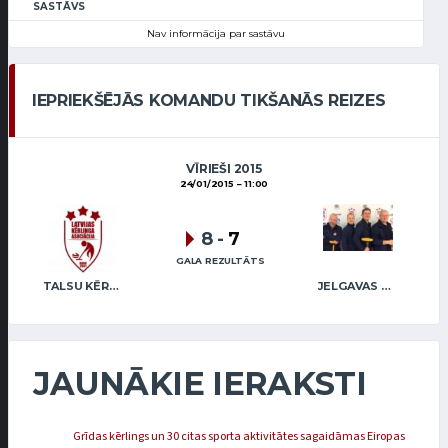
SASTĀVS
Nav informācija par sastāvu
IEPRIEKŠĒJĀS KOMANDU TIKŠANĀS REIZES
VĪRIEŠI 2015
24/01/2015
11:00
8
-
7
GALA REZULTĀTS
TALSU KĒRLINGA KLUBS / VEIDEMANIS
JELGAVAS KĒRLINGA KLUBS / RĒDLIHS
JAUNĀKIE IERAKSTI
Grīdas kērlings un 30 citas sporta aktivitātes sagaidāmas Eiropas