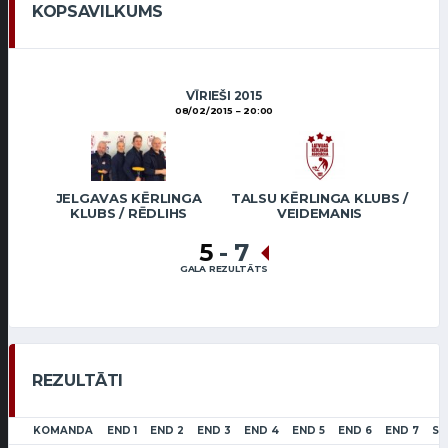
KOPSAVILKUMS
VĪRIEŠI 2015
08/02/2015
20:00
JELGAVAS KĒRLINGA
TALSU KĒRLINGA KLUBS /
KLUBS / RĒDLIHS
VEIDEMANIS
5
-
7
GALA REZULTĀTS
REZULTĀTI
KOMANDA
END 1
END 2
END 3
END 4
END 5
END 6
END 7
SC