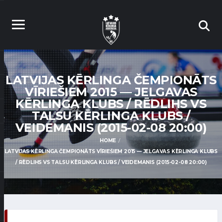
LATVIJAS KĒRLINGA ČEMPIONĀTS
VĪRIEŠIEM 2015 — JELGAVAS
KĒRLINGA KLUBS / RĒDLIHS VS
TALSU KĒRLINGA KLUBS /
VEIDEMANIS (2015-02-08 20:00)
HOME
LATVIJAS KĒRLINGA ČEMPIONĀTS VĪRIEŠIEM 2015 — JELGAVAS KĒRLINGA KLUBS
/ RĒDLIHS VS TALSU KĒRLINGA KLUBS / VEIDEMANIS (2015-02-08 20:00)