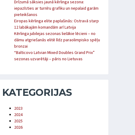
Drīzumā sāksies jaunā kērlinga sezona:
iepazīsties ar turnīru grafiku un nepalaid garām
pieteikšanos
Eiropas kērlinga elite paplašinās: Ostravā starp
12 labākajām komandām arī Latvija
Kērlinga jubilejas sezonas lielākie lēcieni – no
dāmu atgriešanās elitē līdz paraolimpisko spēļu
bronzai
“Balticovo Latvian Mixed Doubles Grand Prix”
sezonas uzvarētāji – pāris no Lietuvas
KATEGORIJAS
2023
2024
2025
2026