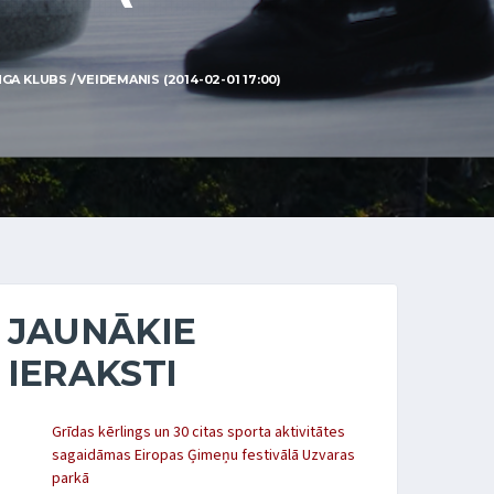
A KLUBS / VEIDEMANIS (2014-02-01 17:00)
JAUNĀKIE
IERAKSTI
Grīdas kērlings un 30 citas sporta aktivitātes
sagaidāmas Eiropas Ģimeņu festivālā Uzvaras
parkā