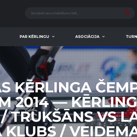
PAR KĒRLINGU
ASOCIĀCIJA
TURN
AS KĒRLINGA ČEM
EM 2014 — KĒRLIN
 / TRUKŠĀNS VS L
 KLUBS / VEIDEMAN