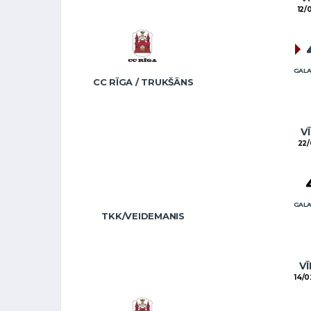
12/
GALA
CC RĪGA / TRUKŠĀNS
VĪ
22/
GALA
TKK/VEIDEMANIS
VĪ
14/0