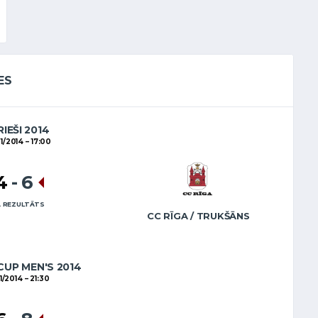
ES
RIEŠI 2014
01/2014
17:00
4
-
6
 REZULTĀTS
CC RĪGA / TRUKŠĀNS
CUP MEN'S 2014
01/2014
21:30