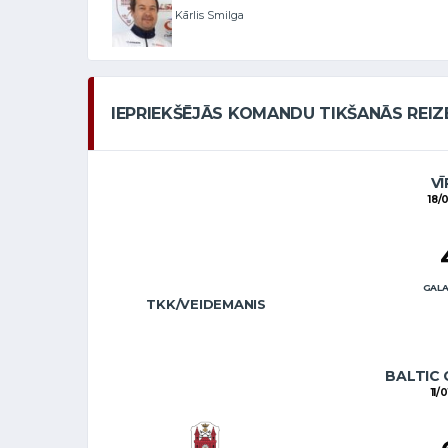
Kārlis Smilga
IEPRIEKŠĒJĀS KOMANDU TIKŠANĀS REIZ
VĪ
18/
GALA
TKK/VEIDEMANIS
BALTIC 
11/