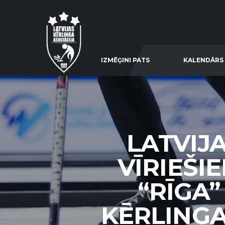
IZMĒĢINI PATS
KALENDĀRS
LATVIJ
VĪRIEŠI
“RĪGA”
KĒRLINGA