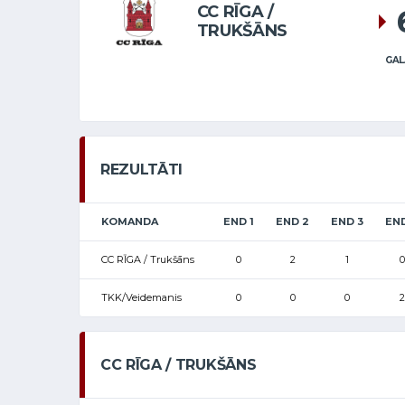
CC RĪGA /
TRUKŠĀNS
GAL
REZULTĀTI
KOMANDA
END 1
END 2
END 3
EN
CC RĪGA / Trukšāns
0
2
1
0
TKK/Veidemanis
0
0
0
2
CC RĪGA / TRUKŠĀNS