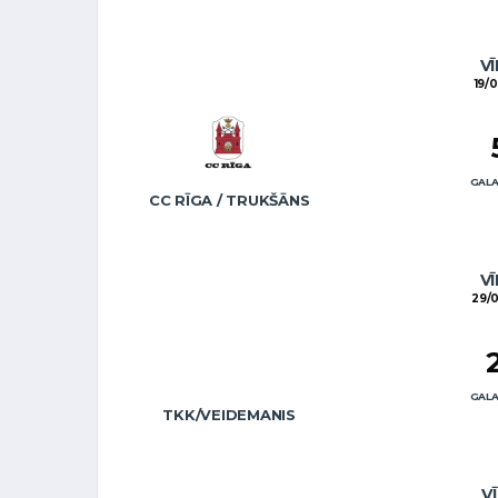
VĪ
19/
GALA
CC RĪGA / TRUKŠĀNS
VĪ
29/0
GALA
TKK/VEIDEMANIS
VĪ