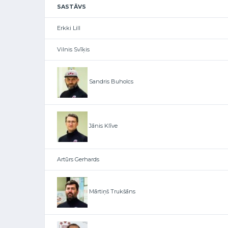
SASTĀVS
Erkki Lill
Vilnis Svīķis
Sandris Buholcs
Jānis Klīve
Artūrs Gerhards
Mārtiņš Trukšāns