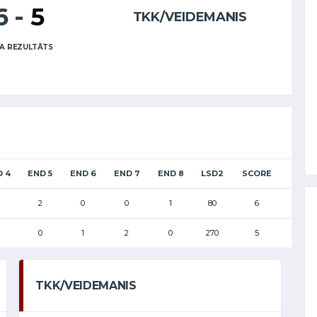
6
-
5
TKK/VEIDEMANIS
A REZULTĀTS
D 4
END 5
END 6
END 7
END 8
LSD2
SCORE
2
0
0
1
80
6
0
1
2
0
270
5
TKK/VEIDEMANIS