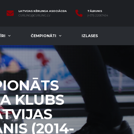
LATVIJAS KĒRLINGA ASOCIĀCIJA
TĀLRUNIS
CURLING@CURLING.LV
(+371) 22067454
ĪRI
ČEMPIONĀTI
IZLASES
PIONĀTS
GA KLUBS
ATVIJAS
IS (2014-