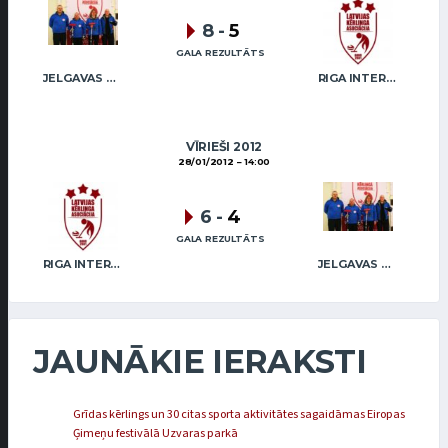
8
-
5
GALA REZULTĀTS
JELGAVAS KĒRLINGA KLUBS / BĀRZDAINIS
RIGA INTERNATIONAL CURLING CLUB / GRAY
VĪRIEŠI 2012
28/01/2012
14:00
6
-
4
GALA REZULTĀTS
RIGA INTERNATIONAL CURLING CLUB / GRAY
JELGAVAS KĒRLINGA KLUBS / BĀRZDAINIS
JAUNĀKIE IERAKSTI
Grīdas kērlings un 30 citas sporta aktivitātes sagaidāmas Eiropas
Ģimeņu festivālā Uzvaras parkā