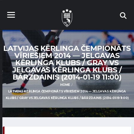
LATVIJAS KĒRLINGA ČEMPIONĀTS
VĪRIEŠIEM 2014 — JELGAVAS
KĒRLINGA KLUBS / GRAY VS
JELGAVAS KĒRLINGA KLUBS /
BĀRZDAINIS (2014-01-19 11:00)
HOME
LATVIJAS KĒRLINGA ČEMPIONĀTS VĪRIEŠIEM 2014 — JELGAVAS KĒRLINGA
KLUBS / GRAY VS JELGAVAS KĒRLINGA KLUBS / BĀRZDAINIS (2014-01-19 11:00)