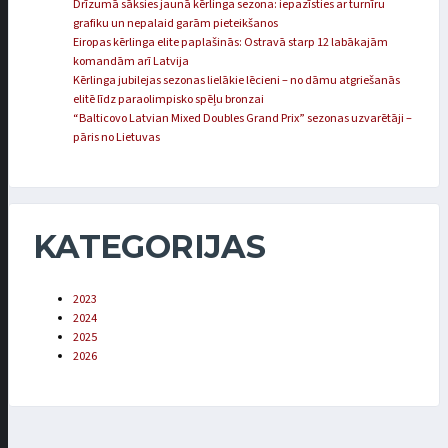
Drīzumā sāksies jaunā kērlinga sezona: iepazīsties ar turnīru
grafiku un nepalaid garām pieteikšanos
Eiropas kērlinga elite paplašinās: Ostravā starp 12 labākajām
komandām arī Latvija
Kērlinga jubilejas sezonas lielākie lēcieni – no dāmu atgriešanās
elitē līdz paraolimpisko spēļu bronzai
“Balticovo Latvian Mixed Doubles Grand Prix” sezonas uzvarētāji –
pāris no Lietuvas
KATEGORIJAS
2023
2024
2025
2026