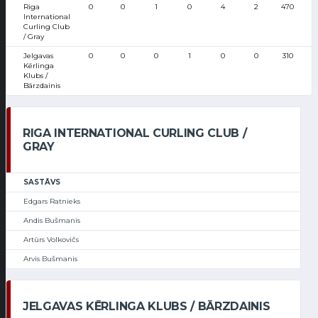
Riga
0
0
1
0
4
2
470
International
Curling Club
/ Gray
Jelgavas
0
0
0
1
0
0
310
Kērlinga
Klubs /
Bārzdainis
RIGA INTERNATIONAL CURLING CLUB /
GRAY
SASTĀVS
Edgars Ratnieks
Andis Bušmanis
Artūrs Volkovičs
Arvis Bušmanis
JELGAVAS KĒRLINGA KLUBS / BĀRZDAINIS