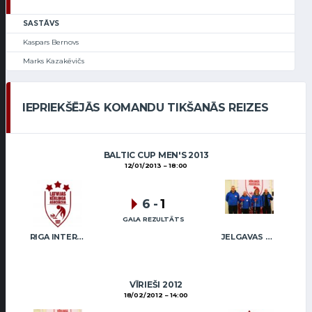
SASTĀVS
Kaspars Bernovs
Marks Kazakēvičs
IEPRIEKŠĒJĀS KOMANDU TIKŠANĀS REIZES
BALTIC CUP MEN'S 2013
12/01/2013
18:00
6
-
1
GALA REZULTĀTS
RIGA INTERNATIONAL CURLING CLUB / GRAY
JELGAVAS KĒRLINGA KLUBS / BĀRZDAINIS
VĪRIEŠI 2012
18/02/2012
14:00