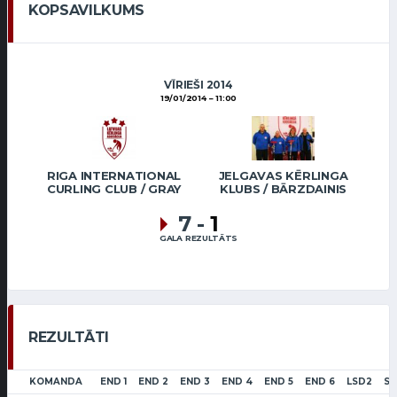
KOPSAVILKUMS
VĪRIEŠI 2014
19/01/2014
11:00
RIGA INTERNATIONAL
JELGAVAS KĒRLINGA
CURLING CLUB / GRAY
KLUBS / BĀRZDAINIS
7
-
1
GALA REZULTĀTS
REZULTĀTI
KOMANDA
END 1
END 2
END 3
END 4
END 5
END 6
LSD2
S