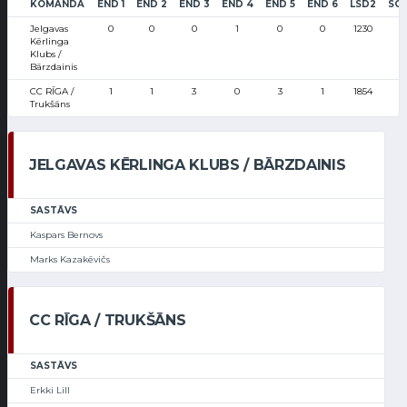
KOMANDA
END 1
END 2
END 3
END 4
END 5
END 6
LSD2
SC
Jelgavas
0
0
0
1
0
0
1230
Kērlinga
Klubs /
Bārzdainis
CC RĪGA /
1
1
3
0
3
1
1854
Trukšāns
JELGAVAS KĒRLINGA KLUBS / BĀRZDAINIS
SASTĀVS
Kaspars Bernovs
Marks Kazakēvičs
CC RĪGA / TRUKŠĀNS
SASTĀVS
Erkki Lill