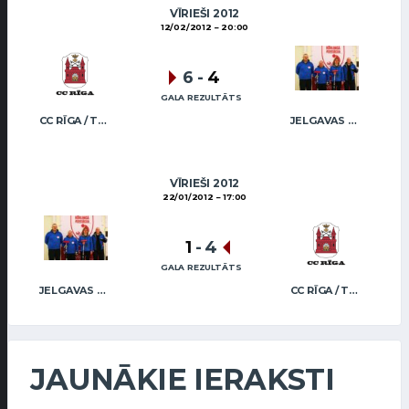
VĪRIEŠI 2012
12/02/2012
20:00
6
-
4
GALA REZULTĀTS
CC RĪGA / TRUKŠĀNS
JELGAVAS KĒRLINGA KLUBS / BĀRZDAINIS
VĪRIEŠI 2012
22/01/2012
17:00
1
-
4
GALA REZULTĀTS
JELGAVAS KĒRLINGA KLUBS / BĀRZDAINIS
CC RĪGA / TRUKŠĀNS
JAUNĀKIE IERAKSTI