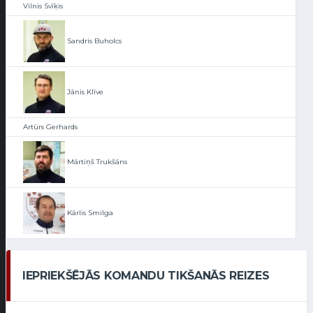
Vilnis Svīķis
Sandris Buholcs
Jānis Klīve
Artūrs Gerhards
Mārtiņš Trukšāns
Kārlis Smilga
IEPRIEKŠĒJĀS KOMANDU TIKŠANĀS REIZES