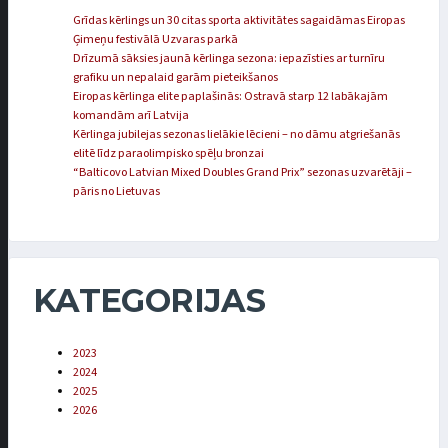
Grīdas kērlings un 30 citas sporta aktivitātes sagaidāmas Eiropas
Ģimeņu festivālā Uzvaras parkā
Drīzumā sāksies jaunā kērlinga sezona: iepazīsties ar turnīru
grafiku un nepalaid garām pieteikšanos
Eiropas kērlinga elite paplašinās: Ostravā starp 12 labākajām
komandām arī Latvija
Kērlinga jubilejas sezonas lielākie lēcieni – no dāmu atgriešanās
elitē līdz paraolimpisko spēļu bronzai
“Balticovo Latvian Mixed Doubles Grand Prix” sezonas uzvarētāji –
pāris no Lietuvas
KATEGORIJAS
2023
2024
2025
2026