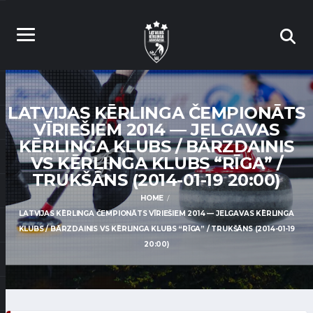
LATVIJAS KĒRLINGA ČEMPIONĀTS
VĪRIEŠIEM 2014 — JELGAVAS
KĒRLINGA KLUBS / BĀRZDAINIS
VS KĒRLINGA KLUBS “RĪGA” /
TRUKŠĀNS (2014-01-19 20:00)
HOME
LATVIJAS KĒRLINGA ČEMPIONĀTS VĪRIEŠIEM 2014 — JELGAVAS KĒRLINGA
KLUBS / BĀRZDAINIS VS KĒRLINGA KLUBS “RĪGA” / TRUKŠĀNS (2014-01-19
20:00)