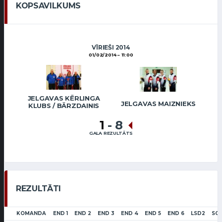
KOPSAVILKUMS
VĪRIEŠI 2014
01/02/2014
11:00
JELGAVAS KĒRLINGA
JELGAVAS MAIZNIEKS
KLUBS / BĀRZDAINIS
1
-
8
GALA REZULTĀTS
REZULTĀTI
KOMANDA
END 1
END 2
END 3
END 4
END 5
END 6
LSD2
SC