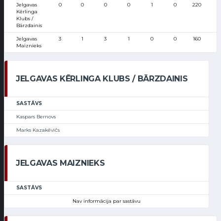
Jelgavas
0
0
0
0
1
0
220
Kērlinga
Klubs /
Bārzdainis
Jelgavas
3
1
3
1
0
0
160
Maiznieks
JELGAVAS KĒRLINGA KLUBS / BĀRZDAINIS
SASTĀVS
Kaspars Bernovs
Marks Kazakēvičs
JELGAVAS MAIZNIEKS
SASTĀVS
Nav informācija par sastāvu