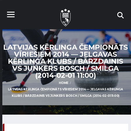
LATVIJAS KĒRLINGA ČEMPIONĀTS
VĪRIEŠIEM 2014 — JELGAVAS
KĒRLINGA KLUBS / BĀRZDAINIS
VS JUNKERS BOSCH / SMILGA
(2014-02-01 11:00)
HOME
LATVIJAS KĒRLINGA ČEMPIONĀTS VĪRIEŠIEM 2014 — JELGAVAS KĒRLINGA
KLUBS / BĀRZDAINIS VS JUNKERS BOSCH / SMILGA (2014-02-01 11:00)