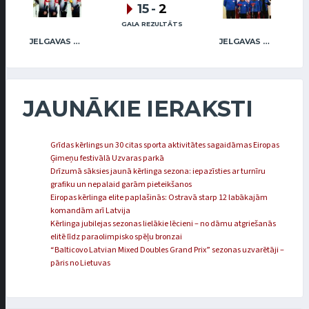
15
-
2
GALA REZULTĀTS
JELGAVAS MAIZNIEKS
JELGAVAS KĒRLINGA KLUBS / BĀRZDAINIS
JAUNĀKIE IERAKSTI
Grīdas kērlings un 30 citas sporta aktivitātes sagaidāmas Eiropas
Ģimeņu festivālā Uzvaras parkā
Drīzumā sāksies jaunā kērlinga sezona: iepazīsties ar turnīru
grafiku un nepalaid garām pieteikšanos
Eiropas kērlinga elite paplašinās: Ostravā starp 12 labākajām
komandām arī Latvija
Kērlinga jubilejas sezonas lielākie lēcieni – no dāmu atgriešanās
elitē līdz paraolimpisko spēļu bronzai
“Balticovo Latvian Mixed Doubles Grand Prix” sezonas uzvarētāji –
pāris no Lietuvas