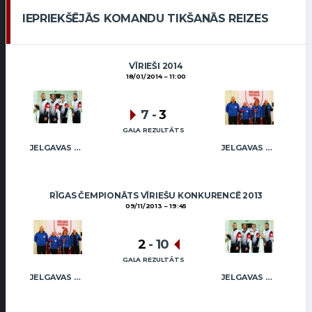
IEPRIEKŠĒJĀS KOMANDU TIKŠANĀS REIZES
VĪRIEŠI 2014
18/01/2014
11:00
7
-
3
GALA REZULTĀTS
JELGAVAS MAIZNIEKS
JELGAVAS KĒRLINGA KLUBS / BĀRZDAINIS
RĪGAS ČEMPIONĀTS VĪRIEŠU KONKURENCĒ 2013
09/11/2013
19:45
2
-
10
GALA REZULTĀTS
JELGAVAS KĒRLINGA KLUBS / BĀRZDAINIS
JELGAVAS MAIZNIEKS