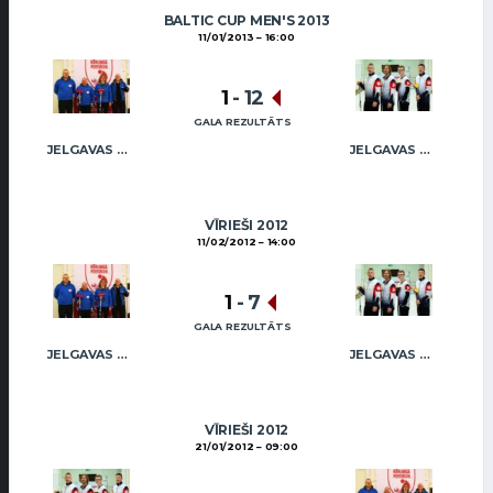
BALTIC CUP MEN'S 2013
11/01/2013
16:00
1
-
12
GALA REZULTĀTS
JELGAVAS KĒRLINGA KLUBS / BĀRZDAINIS
JELGAVAS MAIZNIEKS
VĪRIEŠI 2012
11/02/2012
14:00
1
-
7
GALA REZULTĀTS
JELGAVAS KĒRLINGA KLUBS / BĀRZDAINIS
JELGAVAS MAIZNIEKS
VĪRIEŠI 2012
21/01/2012
09:00