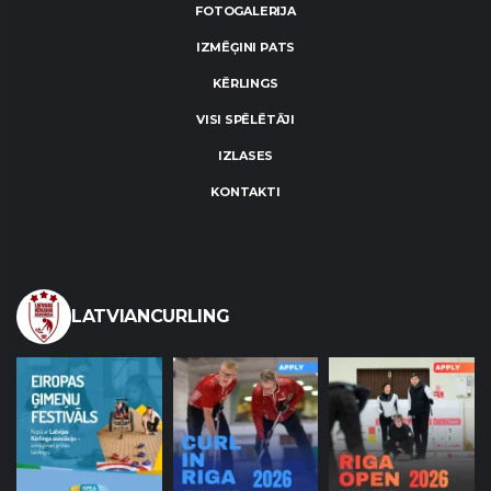
FOTOGALERIJA
IZMĒĢINI PATS
KĒRLINGS
VISI SPĒLĒTĀJI
IZLASES
KONTAKTI
LATVIANCURLING