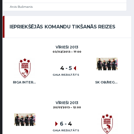
Arvis Bušmanis
IEPRIEKŠĒJĀS KOMANDU TIKŠANĀS REIZES
VĪRIEŠI 2013
03/02/2013
17:00
4
-
5
GALA REZULTĀTS
RIGA INTERNATIONAL CURLING CLUB / GRAY
SK OB/REGŽA MEN
VĪRIEŠI 2013
20/01/2013
12:00
6
-
4
GALA REZULTĀTS