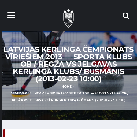
LATVIJAS KĒRLINGA ČEMPIONĀTS
VĪRIEŠIEM 2013 — SPORTA KLUBS
OB / REGŽA VS JELGAVAS
KĒRLINGA KLUBS/ BUŠMANIS
(2013-02-23 10:00)
HOME
LATVIJAS KĒRLINGA ČEMPIONĀTS VĪRIEŠIEM 2013 — SPORTA KLUBS OB /
REGŽA VS JELGAVAS KĒRLINGA KLUBS/ BUŠMANIS (2013-02-23 10:00)