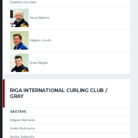
EINĀRS VILCĀNS
Jānis Rēdlihs
Edgars Linužs
Ansis Regža
RIGA INTERNATIONAL CURLING CLUB /
GRAY
SASTĀVS
Edgars Ratnieks
Andis Bušmanis
Artūrs Volkovičs