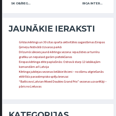
SK OB/REGŽA MEN
RIGA INTERNATIONAL CURLING CLUB / GRAY
JAUNĀKIE IERAKSTI
Grīdas kērlings un 30 citas sporta aktivitātes sagaidāmas Eiropas
Ģimeņu festivālā Uzvaras parkā
Drīzumā sāksies jaunā kērlinga sezona: iepazīsties ar turnīru
grafiku un nepalaid garām pieteikšanos
Eiropas kērlinga elite paplašinās: Ostravā starp 12 labākajām
komandām arī Latvija
Kērlinga jubilejas sezonas lielākie lēcieni – no dāmu atgriešanās
elitē līdz paraolimpisko spēļu bronzai
“Balticovo Latvian Mixed Doubles Grand Prix” sezonas uzvarētāji –
pāris no Lietuvas
KATEGORIJAS