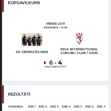
KOPSAVILKUMS
VĪRIEŠI 2013
23/02/2013
10:00
RIGA INTERNATIONAL
SK OB/REGŽA MEN
CURLING CLUB / GRAY
6
-
4
GALA REZULTĀTS
REZULTĀTI
KOMANDA
END 1
END 2
END 3
END 4
END 5
END 6
END 7
E