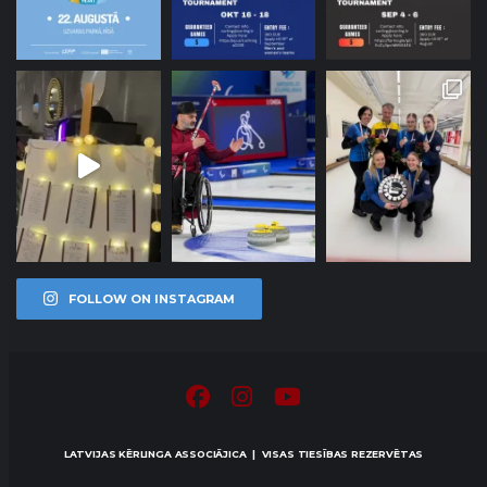
FOLLOW ON INSTAGRAM
LATVIJAS KĒRLINGA ASSOCIĀJICA | VISAS TIESĪBAS REZERVĒTAS