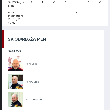
SK OB/Regža
2
1
0
0
1
0
0
Men
Riga
0
0
1
0
0
2
1
International
Curling Club
/ Gray
SK OB/REGŽA MEN
SASTĀVS
Aivars Lācis
Aivars Gulbis
Aivars Purmalis