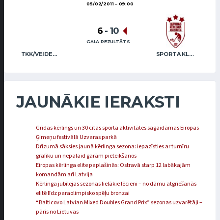
05/02/2011
09:00
6
-
10
GALA REZULTĀTS
TKK/VEIDEMANIS
SPORTA KLUBS “OB” / REGŽA
JAUNĀKIE IERAKSTI
Grīdas kērlings un 30 citas sporta aktivitātes sagaidāmas Eiropas
Ģimeņu festivālā Uzvaras parkā
Drīzumā sāksies jaunā kērlinga sezona: iepazīsties ar turnīru
grafiku un nepalaid garām pieteikšanos
Eiropas kērlinga elite paplašinās: Ostravā starp 12 labākajām
komandām arī Latvija
Kērlinga jubilejas sezonas lielākie lēcieni – no dāmu atgriešanās
elitē līdz paraolimpisko spēļu bronzai
“Balticovo Latvian Mixed Doubles Grand Prix” sezonas uzvarētāji –
pāris no Lietuvas