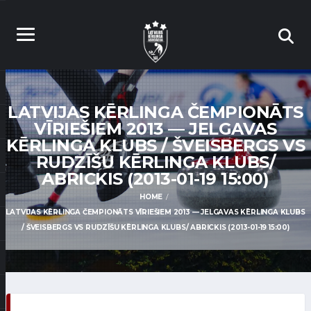
LATVIJAS KĒRLINGA ČEMPIONĀTS
VĪRIEŠIEM 2013 — JELGAVAS
KĒRLINGA KLUBS / ŠVEISBERGS VS
RUDZĪŠU KĒRLINGA KLUBS/
ABRICKIS (2013-01-19 15:00)
HOME
LATVIJAS KĒRLINGA ČEMPIONĀTS VĪRIEŠIEM 2013 — JELGAVAS KĒRLINGA KLUBS
/ ŠVEISBERGS VS RUDZĪŠU KĒRLINGA KLUBS/ ABRICKIS (2013-01-19 15:00)