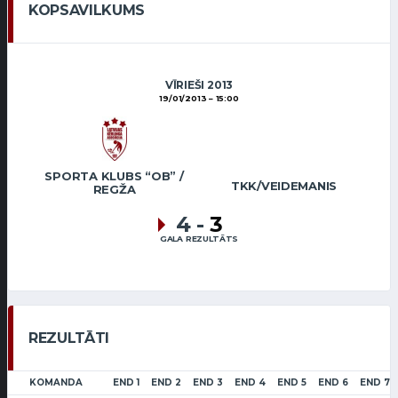
KOPSAVILKUMS
VĪRIEŠI 2013
19/01/2013
15:00
SPORTA KLUBS “OB” /
TKK/VEIDEMANIS
REGŽA
4
-
3
GALA REZULTĀTS
REZULTĀTI
KOMANDA
END 1
END 2
END 3
END 4
END 5
END 6
END 7