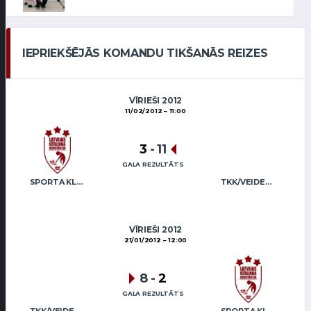
IEPRIEKŠĒJĀS KOMANDU TIKŠANĀS REIZES
VĪRIEŠI 2012
11/02/2012
11:00
3
-
11
GALA REZULTĀTS
SPORTA KLUBS “OB” / REGŽA
TKK/VEIDEMANIS
VĪRIEŠI 2012
21/01/2012
12:00
8
-
2
GALA REZULTĀTS