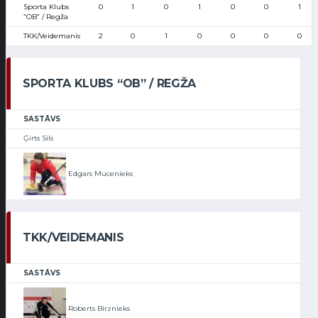
Sporta Klubs
0
1
0
1
0
0
1
“OB” / Regža
TKK/Veidemanis
2
0
1
0
0
0
0
SPORTA KLUBS “OB” / REGŽA
SASTĀVS
Ģirts Sils
Edgars Mucenieks
TKK/VEIDEMANIS
SASTĀVS
Roberts Birznieks