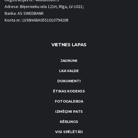
Reģistrācijas nr.: 40008058075
Adrese: Biķernieku iela 121H, Rīga, LV-1021;
Banka: AS SWEDBANK
Konta nr.: LV36HABA0551010794208
VIETNES LAPAS
JAUNUMI
LKA VALDE
DOKUMENTI
ĒTIKAS KODEKSS
FOTOGALERIJA
IZMĒĢINI PATS
KĒRLINGS
VISI SPĒLĒTĀJI