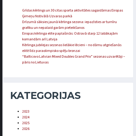
Grīdas kērlings un 30 citas sporta aktivitātes sagaidāmas Eiropas
Ģimeņu festivālā Uzvaras parkā
Drīzumā sāksies jaunā kērlinga sezona: iepazīsties ar turnīru
grafiku un nepalaid garām pieteikšanos
Eiropas kērlinga elite paplašinās: Ostravā starp 12 labākajām
komandām arī Latvija
Kērlinga jubilejas sezonas lielākie lēcieni – no dāmu atgriešanās
elitē līdz paraolimpisko spēļu bronzai
“Balticovo Latvian Mixed Doubles Grand Prix” sezonas uzvarētāji –
pāris no Lietuvas
KATEGORIJAS
2023
2024
2025
2026