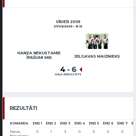
VĪRIEŠI 2009
27/02/2009
15:15
HANZA NEKUSTAMIE
JELGAVAS MAIZNIEKS
ĪPAŠUMI MIX
4
-
6
GALA REZULTĀTS
REZULTĀTI
KOMANDA
END 1
END 2
END 3
END 4
END 5
END 6
END 7
EN
Hanza
0
1
3
0
0
0
0
Nekustamie