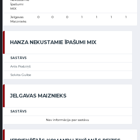
Īpašumi
MIX
Jelgavas
0
0
0
1
1
1
1
Maiznieks
HANZA NEKUSTAMIE ĪPAŠUMI MIX
SASTĀVS
Artis Podziņš
Solvita Gulbe
JELGAVAS MAIZNIEKS
SASTĀVS
Nav informācija par sastāvu