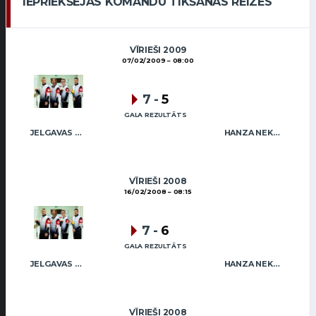
IEPRIEKŠĒJĀS KOMANDU TIKŠANĀS REIZES
VĪRIEŠI 2009
07/02/2009
08:00
7
-
5
GALA REZULTĀTS
JELGAVAS MAIZNIEKS
HANZA NEKUSTAMIE ĪPAŠUMI MIX
VĪRIEŠI 2008
16/02/2008
08:15
7
-
6
GALA REZULTĀTS
JELGAVAS MAIZNIEKS
HANZA NEKUSTAMIE ĪPAŠUMI MIX
VĪRIEŠI 2008