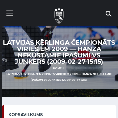
LATVIJAS KĒRLINGA ČEMPIONĀTS
VĪRIEŠIEM 2009 — HANZA
NEKUSTAMIE ĪPAŠUMI VS
JUNKERS (2009-02-27 15:15)
HOME
LATVIJAS KĒRLINGA ČEMPIONĀTS VĪRIEŠIEM 2009 — HANZA NEKUSTAMIE
ĪPAŠUMI VS JUNKERS (2009-02-27 15:15)
KOPSAVILKUMS