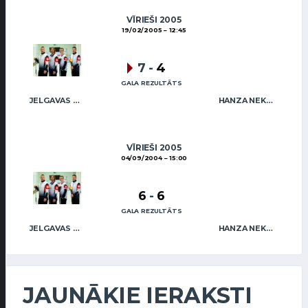
VĪRIEŠI 2005
19/02/2005
12:45
7
-
4
GALA REZULTĀTS
JELGAVAS MAIZNIEKS
HANZA NEKUSTAMIE ĪPAŠUMI MIX
VĪRIEŠI 2005
04/09/2004
15:00
6
-
6
GALA REZULTĀTS
JELGAVAS MAIZNIEKS
HANZA NEKUSTAMIE ĪPAŠUMI MIX
JAUNĀKIE IERAKSTI