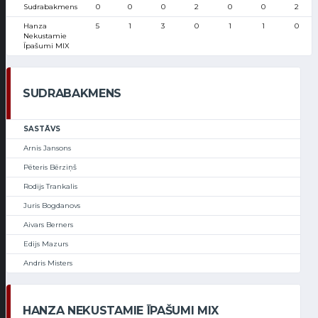
Sudrabakmens
0
0
0
2
0
0
2
Hanza
5
1
3
0
1
1
0
Nekustamie
Īpašumi MIX
SUDRABAKMENS
SASTĀVS
Arnis Jansons
Pēteris Bērziņš
Rodijs Trankalis
Juris Bogdanovs
Aivars Berners
Edijs Mazurs
Andris Misters
HANZA NEKUSTAMIE ĪPAŠUMI MIX