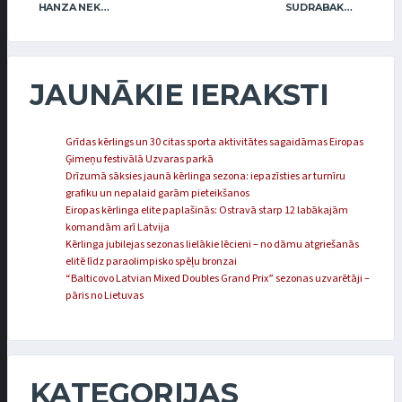
HANZA NEKUSTAMIE ĪPAŠUMI MIX
SUDRABAKMENS
JAUNĀKIE IERAKSTI
Grīdas kērlings un 30 citas sporta aktivitātes sagaidāmas Eiropas
Ģimeņu festivālā Uzvaras parkā
Drīzumā sāksies jaunā kērlinga sezona: iepazīsties ar turnīru
grafiku un nepalaid garām pieteikšanos
Eiropas kērlinga elite paplašinās: Ostravā starp 12 labākajām
komandām arī Latvija
Kērlinga jubilejas sezonas lielākie lēcieni – no dāmu atgriešanās
elitē līdz paraolimpisko spēļu bronzai
“Balticovo Latvian Mixed Doubles Grand Prix” sezonas uzvarētāji –
pāris no Lietuvas
KATEGORIJAS