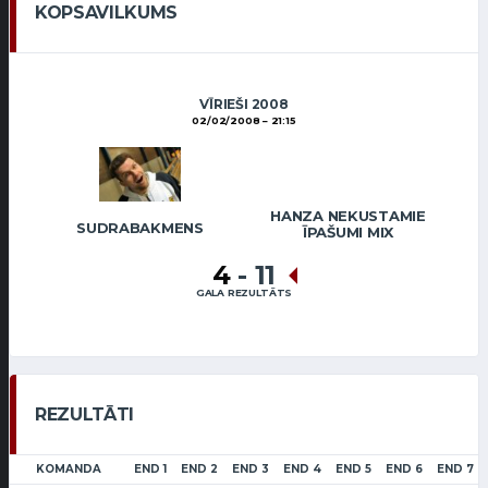
KOPSAVILKUMS
VĪRIEŠI 2008
02/02/2008
21:15
HANZA NEKUSTAMIE
SUDRABAKMENS
ĪPAŠUMI MIX
4
-
11
GALA REZULTĀTS
REZULTĀTI
KOMANDA
END 1
END 2
END 3
END 4
END 5
END 6
END 7