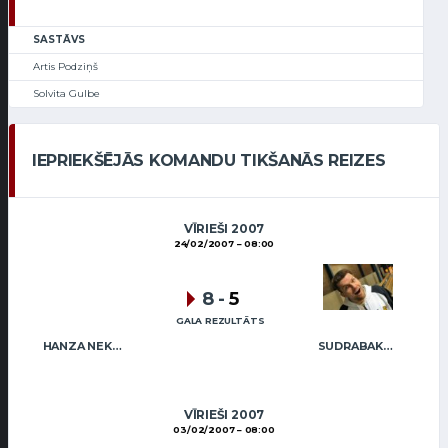
SASTĀVS
Artis Podziņš
Solvita Gulbe
IEPRIEKŠĒJĀS KOMANDU TIKŠANĀS REIZES
VĪRIEŠI 2007
24/02/2007
08:00
8
-
5
GALA REZULTĀTS
HANZA NEKUSTAMIE ĪPAŠUMI MIX
SUDRABAKMENS
VĪRIEŠI 2007
03/02/2007
08:00