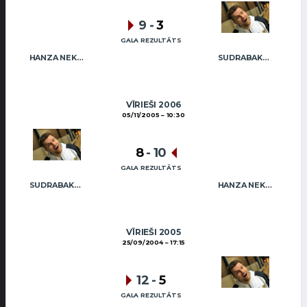
9
-
3
GALA REZULTĀTS
HANZA NEKUSTAMIE ĪPAŠUMI MIX
SUDRABAKMENS
VĪRIEŠI 2006
05/11/2005
10:30
8
-
10
GALA REZULTĀTS
SUDRABAKMENS
HANZA NEKUSTAMIE ĪPAŠUMI MIX
VĪRIEŠI 2005
25/09/2004
17:15
12
-
5
GALA REZULTĀTS