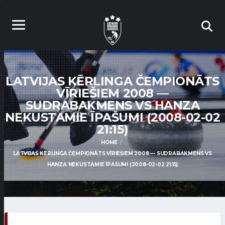
LATVIJAS KĒRLINGA ČEMPIONĀTS
VĪRIEŠIEM 2008 —
SUDRABAKMENS VS HANZA
NEKUSTAMIE ĪPAŠUMI (2008-02-02
21:15)
HOME
LATVIJAS KĒRLINGA ČEMPIONĀTS VĪRIEŠIEM 2008 — SUDRABAKMENS VS
HANZA NEKUSTAMIE ĪPAŠUMI (2008-02-02 21:15)