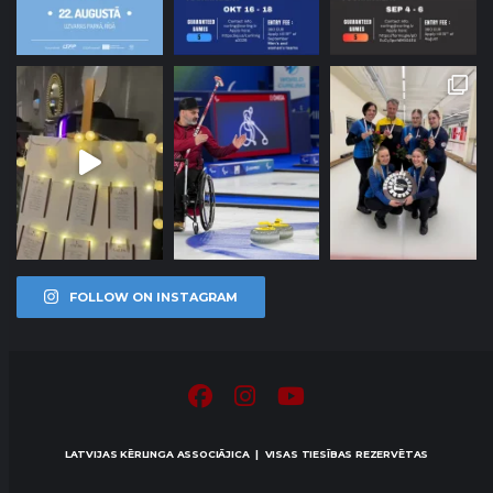
FOLLOW ON INSTAGRAM
LATVIJAS KĒRLINGA ASSOCIĀJICA | VISAS TIESĪBAS REZERVĒTAS