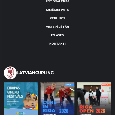
FOTOGALERIJA
IZMĒĢINI PATS
KĒRLINGS
VISI SPĒLĒTĀJI
IZLASES
KONTAKTI
LATVIANCURLING